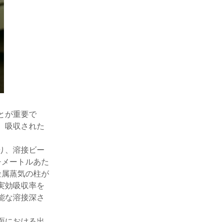
とが重要で
、吸収された
り、溶接ビー
チメートルあた
金属蒸気の柱が
実効吸収率を
能な溶接深さ
面における出