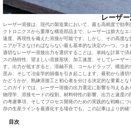
レーザー
レーザー溶接は、現代の製造業において、最も高精度で効率
クトロニクスから重厚な構造部品まで、レーザーは膨大なエ
速度、再現性を備えた溶接が可能です。しかし、その高度な
ニアが下さなければならない最も基本的な決定の一つ、つま
適切なレーザー溶接出力を選択することは、単純な計算で済
スの熱特性、望ましい溶接形状、加工速度、そしてレーザー
す。出力が低すぎると、溶融不良、コールドラップ、構造的
歪み、そして冶金学的損傷を引き起こします。最初から適切
かどうかが、熟練溶接工と初心者を分ける決定的な要素となり
このガイドでは、レーザー溶接の出力選定に影響を与えるあ
物理学、溶接モードの役割、材料特性の影響、出力と速度の
の考慮事項、そしてプロセス開発のための実践的な戦略につ
存の生産ラインを最適化する場合でも、この記事はより的確
目次