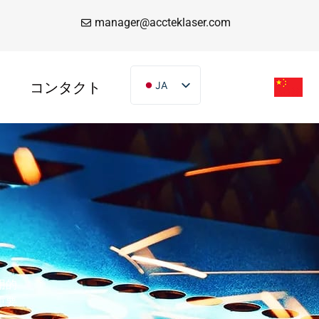
manager@accteklaser.com
コンタクト
JA
EN
DE
FR
IT
ES
PT
AR
TR
用的
VI
重要