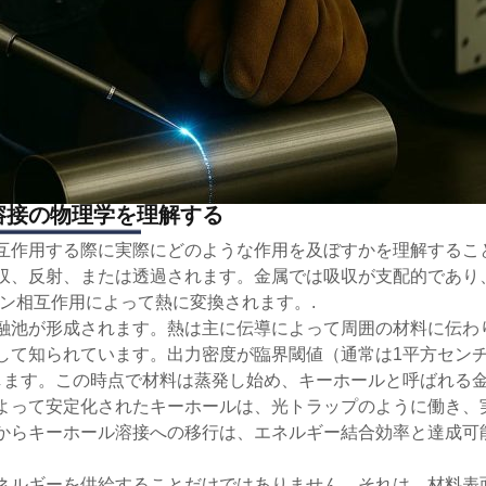
溶接の物理学を理解する
互作用する際に実際にどのような作用を及ぼすかを理解するこ
収、反射、または透過されます。金属では吸収が支配的であり
ン相互作用によって熱に変換されます。.
融池が形成されます。熱は主に伝導によって周囲の材料に伝わ
して知られています。出力密度が臨界閾値（通常は1平方セン
します。この時点で材料は蒸発し始め、キーホールと呼ばれる
よって安定化されたキーホールは、光トラップのように働き、
接からキーホール溶接への移行は、エネルギー結合効率と達成可
ネルギーを供給することだけではありません。それは、材料表