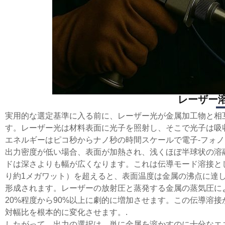
レーザー
実用的な選定基準に入る前に、レーザー光が金属加工物と相
す。レーザー光は材料表面に光子を照射し、そこで光子は吸
エネルギーはピコ秒からナノ秒の時間スケールで電子-フォノ
出力密度が低い場合、表面が加熱され、浅くほぼ半球状の溶
ドは深さよりも幅が広くなります。これは伝導モード溶接と
り約1メガワット）を超えると、表面温度は金属の沸点に達
形成されます。レーザーの放射圧と蒸発する金属の蒸気圧に
20%程度から90%以上に劇的に増加させます。この伝導溶
対幅比を根本的に変化させます。.
したがって、出力の選択は、単に金属を溶かすのに十分なエ