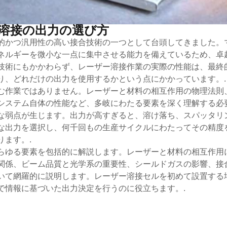
溶接の出力の選び方
的かつ汎用性の高い接合技術の一つとして台頭してきました。
ネルギーを微小な一点に集中させる能力を備えているため、卓
技術にもかかわらず、レーザー溶接作業の実際の性能は、最終
り、どれだけの出力を使用するかという点にかかっています。.
む作業ではありません。レーザーと材料の相互作用の物理法則
システム自体の性能など、多岐にわたる要素を深く理解する必
な弱点が生じます。出力が高すぎると、溶け落ち、スパッタリ
な出力を選択し、何千回もの生産サイクルにわたってその精度
ます。.
らゆる要素を包括的に解説します。レーザーと材料の相互作用
関係、ビーム品質と光学系の重要性、シールドガスの影響、接
いて網羅的に説明します。レーザー溶接セルを初めて設置する
で情報に基づいた出力決定を行うのに役立ちます。.