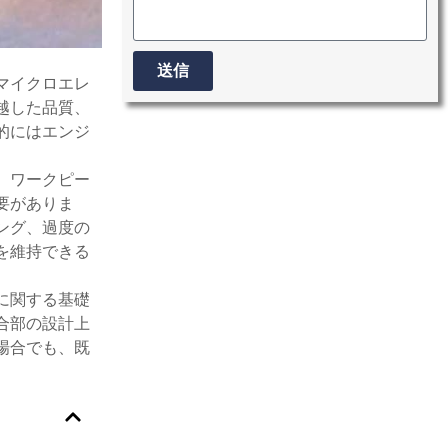
送信
マイクロエレ
Alternative:
越した品質、
的にはエンジ
、ワークピー
要がありま
ング、過度の
を維持できる
に関する基礎
合部の設計上
場合でも、既