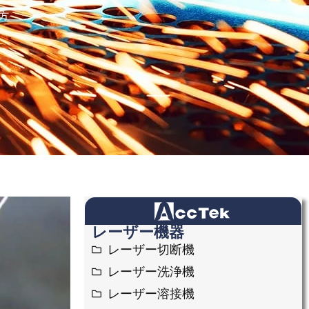
RU
方
KO
HU
CS
TH
PL
レーザー機器
レーザー切断機
レーザー洗浄機
レーザー溶接機