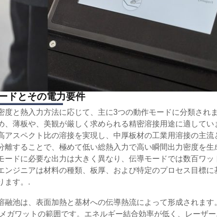
ードとその電力要件
密度と熱入力方法に応じて、主に3つの動作モードに分類され
め、薄板や、美観が厳しく求められる精密溶接用途に適してい
高アスペクト比の溶接を実現し、中厚板材の工業用溶接の主流
分離することで、極めて低い総熱入力で高い瞬間出力密度を生
モードに必要な出力は大きく異なり、伝導モードでは数百ワッ
エンジニアは材料の種類、板厚、および特定のプロセス目標に
ます。.
溶融池は、表面加熱と基材への伝導熱流によって形成されます
1メガワットの範囲です。エネルギー結合効率が低く、レーザ