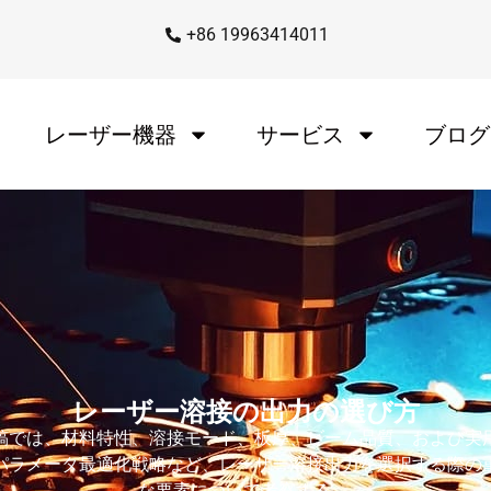
+86 19963414011
レーザー機器
サービス
ブログ
レーザー溶接の出力の選び方
稿では、材料特性、溶接モード、板厚、ビーム品質、および実
パラメータ最適化戦略など、レーザー溶接出力を選択する際の
な要素について考察する。.