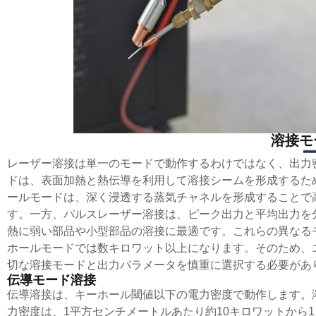
溶接モ
レーザー溶接は単一のモードで動作するわけではなく、出力
ドは、表面加熱と熱伝導を利用して溶接シームを形成するた
ールモードは、深く浸透する蒸気チャネルを形成することで
す。一方、パルスレーザー溶接は、ピーク出力と平均出力を
熱に弱い部品や小型部品の溶接に最適です。これらの異なる
ホールモードでは数キロワット以上になります。そのため、
切な溶接モードと出力パラメータを慎重に選択する必要があり
伝導モード溶接
伝導溶接は、キーホール閾値以下の電力密度で動作します。
力密度は、1平方センチメートルあたり約10キロワットから