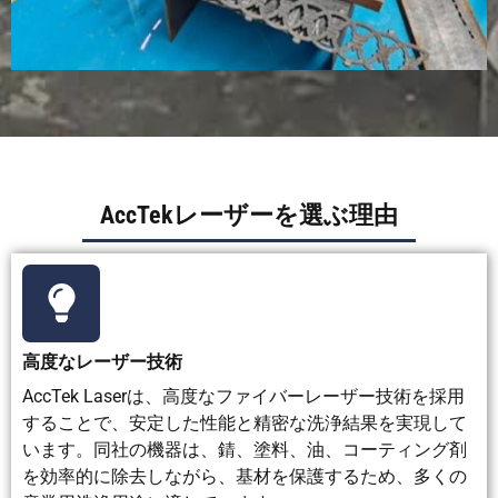
大型工業
用タンク
の場合は
高
自
素晴らし
可能だ
バッチ洗
自動化は可
動
い。ロボ
が、メデ
浄には適
能だが、ド
化
ット、
ィアの取
している
ライアイス
機
CNCシス
り扱いと
が、大型
の供給管理
AccTekレーザーを選ぶ理由
能
テム、生
粉塵対策
部品には
が必要とな
産ライン
はより複
柔軟性に
る。
との統合
雑にな
欠ける。
が容易で
る。
す。
高度なレーザー技術
複
アクセス
露出面に
液体に完
多くの形状
AccTek Laserは、高度なファイバーレーザー技術を採用
雑
しやすい
は適して
全に浸漬
に適してい
することで、安定した性能と精密な洗浄結果を実現して
な
表面、
います
された小
ますが、深
います。同社の機器は、錆、塗料、油、コーティング剤
形
角、溶接
が、狭い
型で複雑
くて狭い隙
状
部、金型
場所では
な部品に
間には難し
を効率的に除去しながら、基材を保護するため、多くの
の
などに適
不均一に
最適で
い場合があ