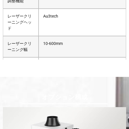
調整機能
レーザークリ
Au3tech
ーニングヘッ
ド
レーザークリ
10-600mm
ーニング幅
制御システム
Au3tech
期待される焦
160mm
点距離
オプション構成
ファイバーケ
10メートル（日本時間：15メートル）
ーブルの長さ
冷却タイプ
水冷