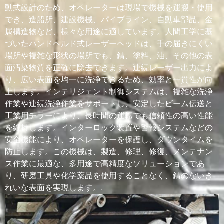
動式設計のため、オペレーターは現場で機械を運搬・使用
洗
非常に高
精度は低
液体に浸
中程度の精
でき、造船所、建設機械、パイプライン、自動車部品、金
浄
い；選択
いが、よ
された複
度。広い表
精
的および
り広い範
雑な小型
面の清掃に
属構造物など、様々な用途に適しています。人間工学に基
度
局所的な
囲を清掃
部品に適
適していま
づいたハンドヘルド式レーザーヘッドは、手の届きにくい
洗浄に適
すること
していま
す。
場所や複雑な形状の場所でも、錆、塗料、油、その他の表
していま
が多い
す
面汚染物質を正確に除去できます。連続レーザー出力によ
す
り、広い表面を均一に洗浄できるため、効率と一貫性が向
上します。インテリジェント制御システムは、複雑な洗浄
適
金属、金
金属、コ
小型の金
金属、ゴ
作業や連続洗浄作業をサポートし、安定したビーム伝送と
切
型、石
ンクリー
属部品、
ム、プラス
工業用チラーにより、長時間の運転でも信頼性の高い性能
な
材、一部
ト、石、
プラスチ
チック、食
を維持します。インターロック装置や警報システムなどの
材
の複合材
および高
ック部
品機器、お
安全機能により、オペレーターを保護し、ダウンタイムを
料
料、およ
耐久性表
品、ガラ
よび工業用
び特定の
面
ス部品、
表面
防止します。この機械は、製造、修理、修復、メンテナン
コーティ
精密部品
ス作業に最適な、多用途で高精度なソリューションであ
ング面
り、研磨工具や化学薬品を使用することなく、錆のないき
れいな表面を実現します。.
錆
金属表面
ひどい錆
限定的。
中程度の洗
除
の軽度か
やスケー
油、グリ
浄力。汚
去
ら重度の
ルに非常
ース、微
れ、油、塗