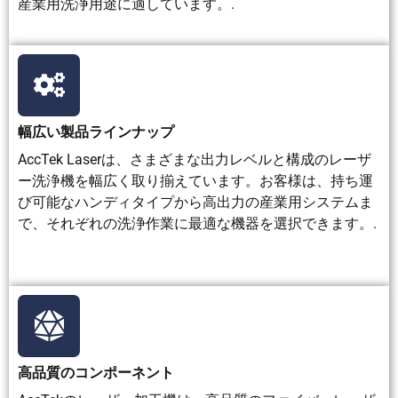
産業用洗浄用途に適しています。.
ク
していま
なる場合
す。
ります。
リ
す。
がありま
ー
す。
ニ
ン
グ
幅広い製品ラインナップ
ク
通常、後
多くの場
すすぎと
通常は残留
AccTek Laserは、さまざまな出力レベルと構成のレーザ
リ
片付けは
合、埃の
乾燥が必
物はほとん
ー洗浄機を幅広く取り揃えています。お客様は、持ち運
ー
ほとん
除去と表
要です
どないが、
び可能なハンディタイプから高出力の産業用システムま
ニ
ど、ある
面仕上げ
湿気や結露
で、それぞれの洗浄作業に最適な機器を選択できます。.
ン
いは全く
が必要と
には注意が
グ
必要あり
なる。
必要な場合
後
ません。
がある
の
処
置
高品質のコンポーネント
労
レーザー
防塵防護
化学物質
換気、聴覚
働
安全メガ
具、防爆
の取り扱
保護具の使