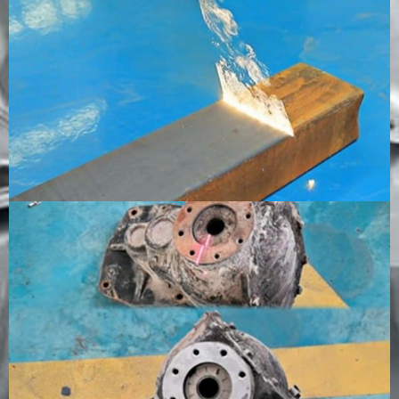
能性があ
る。
清
対象エリ
大きな粗
部品を浸
大型表面や
掃
アと自動
い表面で
して乾燥
生産設備に
速
化された
も素早く
させる必
高速対応
度
生産ライ
要がある
ンを迅速
ため、時
に実現
間がかか
ります。
環
研磨性廃
粉塵、使
洗浄液と
ブラスト材
境
棄物がな
用済み研
廃水処理
の残留物は
へ
く、通常
磨材、汚
が必要
発生しない
の
は二次汚
染廃棄物
が、CO₂ド
影
染も少な
を発生さ
ライアイス
響
い。
せる
の供給が必
要である。
消
通常の洗
砂、砂
洗浄液と
ドライアイ