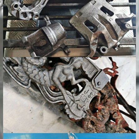
錆に非常
に効果的
粒子に効
料、軽い残
に効果的
です
果的。
留物に効果
です。
的。
塗
制御され
塗料の除
厚い塗料
一部のコー
装
たパラメ
去は速い
の除去に
ティングに
の
ータで塗
が、下地
は適して
は効果的だ
除
料を層ご
を傷つけ
いません
が、厚い塗
去
とに除去
る可能性
料や硬い塗
できます
がある
料には必ず
しも効果的
ではない。
油
効果的、
可能性は
小さな部
水を使わず
脂
特に適切
あるが、
品に付着
に油やグリ
除
なレーザ
汚染を広
した油や
ースに効果
去
ー設定で
げたり、
グリース
的
使用した
追加の処
に非常に
場合
置が必要
効果的で
になる可
す