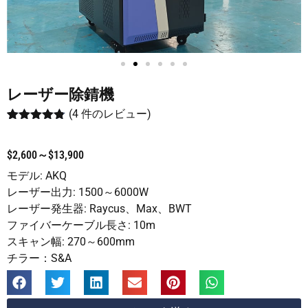
レーザー除錆機
(
4
件のレビュー)
4
件の利用者
評価に基づ
く5段階評
$2,600～$13,900
価のうち、
4.75
点
モデル: AKQ
レーザー出力: 1500～6000W
レーザー発生器: Raycus、Max、BWT
ファイバーケーブル長さ: 10m
スキャン幅: 270～600mm
チラー：S&A