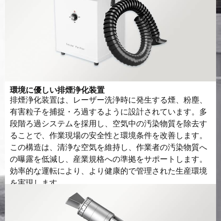
変調周波数
≤20KHz
電圧と周波数
380V/220V 50/60時間
作業環境
10～40℃
環境に優しい排煙浄化装置
動作湿度
5-95%
排煙浄化装置は、レーザー洗浄時に発生する煙、粉塵、
有害粒子を捕捉・ろ過するように設計されています。多
段階ろ過システムを採用し、空気中の汚染物質を除去す
ることで、作業現場の安全性と環境条件を改善します。
この構造は、清浄な空気を維持し、作業者の汚染物質へ
の曝露を低減し、産業規格への準拠をサポートします。
効率的な運転により、より健康的で管理された生産環境
を実現します。.