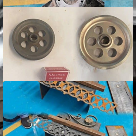
耗
浄剤は不
利、また
場合によ
スのペレッ
品
要です
はその他
っては添
トと圧縮空
の研磨材
加剤が必
気が必要で
が必要で
要です
す
す
操
初期費用
機器コス
タンクの
ドライアイ
業
は高い
トは低い
サイズと
スと圧縮空
コ
が、消耗
が、メデ
液体の使
気の継続的
ス
品費用は
ィアおよ
用量に応
なコストは
ト
低い
び清掃の
じて、中
高額になる
継続コス
程度のコ
可能性があ
トは高い
ストがか
る
かりま
す。
設
初期投資
通常、初
小型シス
システム規
備
額が高い
期投資額
テムの場
模に応じて
投
は低額で
合は低～
中～高
資
す。
中程度、