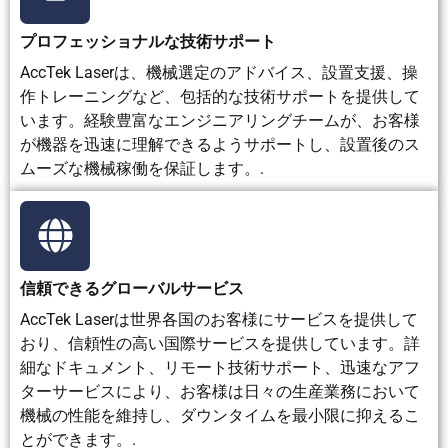
ー
ティング
シ
除去、お
プロフェッショナルな技術サポート
ョ
よび自動
ン
洗浄
AccTek Laserは、機械選定のアドバイス、設置支援、操
シ
作トレーニングなど、包括的な技術サポートを提供して
ナ
います。経験豊富なエンジニアリングチームが、お客様
リ
が機器を迅速に理解できるようサポートし、設置後のス
オ
ムーズな機械稼働を保証します。.
主
購入コス
粉塵、研
タンクの
ドライアイ
な
トの上昇
磨廃棄
サイズ、
ス、圧縮空
制
とレーザ
物、表面
液体の使
気、および
限
ー安全管
粗化、お
用量、乾
良好な換気
信頼できるグローバルサービス
事
理の必要
よび清掃
燥要件に
が必要で
項
性
作業
よって制
す。
AccTek Laserは世界各国のお客様にサービスを提供して
限され
おり、信頼性の高い国際サービスを提供しています。詳
る。
細なドキュメント、リモート技術サポート、迅速なアフ
ターサービスにより、お客様は日々の生産業務において
機械の性能を維持し、ダウンタイムを最小限に抑えるこ
とができます。.