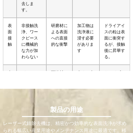
去しま
す。
表
非接触洗
研磨材に
加工物は
ドライアイ
面
浄、ワー
よる表面
洗浄液に
スの粒は表
接
クピース
への直接
浸す必要
面に衝突す
触
に機械的
的な衝撃
がありま
るが、接触
な力が加
す
後に昇華す
わらない
る。
表
パラメー
下地材の
多くの小
サンドブラ
面
タが正し
表面が粗
型部品に
ストよりは
損
く設定さ
くなった
は適して
衝撃力は低
傷
れていれ
り、穴が
いるが、
いが、衝撃
リ
ばリスク
開いた
一部のデ
力が繊細な
ス
は低い
り、剥が
リケート
部品に影響
製品の用途
ク
れたりす
な材料に
を与える可
るリスク
は不向き
能性があ
が高まる
である。
る。
レーザー式錆除去機は、精密かつ効率的な表面洗浄が求め
られる幅広い産業用途やメンテナンス用途に最適です。移