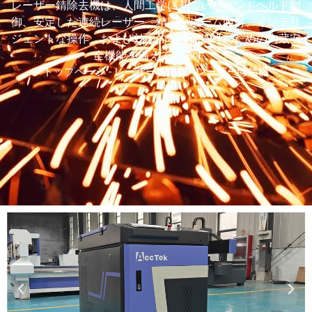
TR
レーザー錆除去機は、人間工学に基づいたハンドヘルド制
御、安定した連続レーザー、精密なビーム照射、インテリ
VI
ジェントな操作、および効率的な表面洗浄のための内蔵安
RU
全機能を備えています。.
トップページ
-
レーザー洗浄機
-
レーザー除錆機
KO
HU
CS
TH
PL