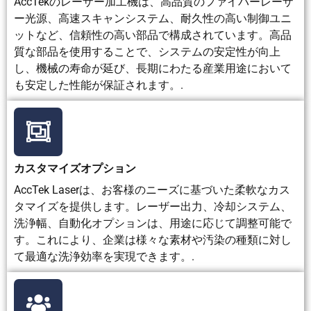
AccTekのレーザー加工機は、高品質のファイバーレーザ
者
ネ、囲
スーツ、
いおよび
用、および
ー光源、高速スキャンシステム、耐久性の高い制御ユニ
の
い、およ
および聴
液体の安
低温物質の
ットなど、信頼性の高い部品で構成されています。高品
安
び排煙装
覚保護具
全対策が
取り扱いに
質な部品を使用することで、システムの安定性が向上
全
置が必要
が必要で
必要です
は注意が必
し、機械の寿命が延び、長期にわたる産業用途において
です。
す。
要です。
も安定した性能が保証されます。.
騒
システム
発破時の
低～中
圧縮空気噴
音
と抽出方
騒音が大
射による高
レ
法によっ
きい
ベ
て、比較
ル
的低～中
カスタマイズオプション
程度
AccTek Laserは、お客様のニーズに基づいた柔軟なカス
タマイズを提供します。レーザー出力、冷却システム、
最
精密な錆
ひどい
小型精密
食品機器、
洗浄幅、自動化オプションは、用途に応じて調整可能で
適
除去、溶
錆、スケ
部品、医
金型、生産
す。これにより、企業は様々な素材や汚染の種類に対し
な
接部洗
ール、古
療機器部
ライン、お
て最適な洗浄効率を実現できます。.
ア
浄、金型
い塗膜の
品、電子
よび水を使
プ
洗浄、酸
除去、粗
部品、お
わない洗浄
リ
化物除
い表面処
よび油分
ケ
去、コー
理
除去