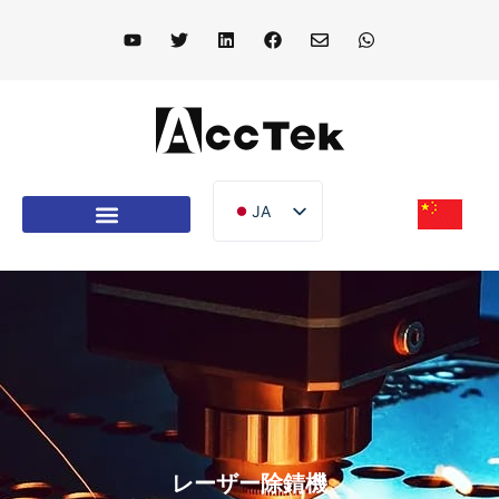
JA
EN
DE
FR
IT
ES
PT
AR
レーザー除錆機