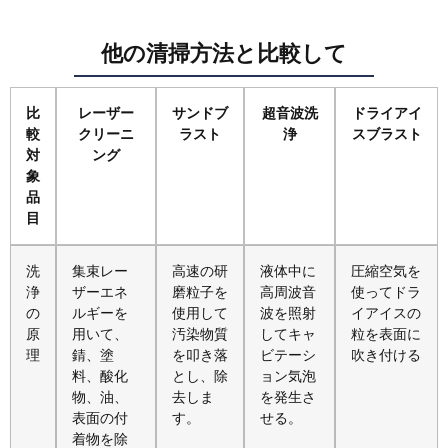
他の清掃方法と比較して
比
レーザー
サンドブ
超音波洗
ドライアイ
較
クリーニ
ラスト
浄
スブラスト
対
ング
象
品
目
洗
集束レー
高速の研
液体中に
圧縮空気を
浄
ザーエネ
磨粒子を
高周波音
使ってドラ
の
ルギーを
使用して
波を照射
イアイスの
原
用いて、
汚染物質
してキャ
粒を表面に
理
錆、塗
を叩き落
ビテーシ
吹き付ける
料、酸化
とし、除
ョン気泡
物、油、
去しま
を発生さ
表面の付
す。
せる。
着物を除