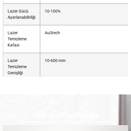
Lazer Gücü
10-100%
Ayarlanabilirliği
Lazer
Au3tech
Temizleme
Kafası
Lazer
10-600 mm
Temizleme
Genişliği
Kontrol sistemi
Au3tech
Beklenen Odak
160mm
Mesafesi
İsteğe Bağlı Yapılandırma
Fiber Kablo
10m (JPT:15m)