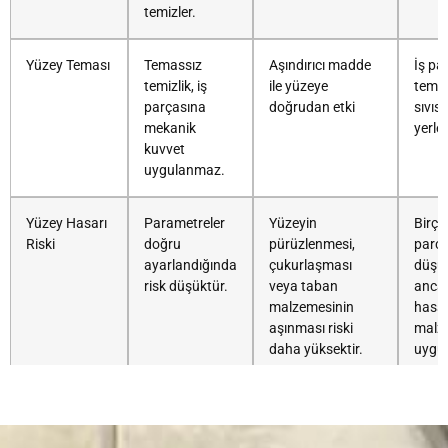
temizler.
Yüzey Teması
Temassız
Aşındırıcı madde
İş pa
temizlik, iş
ile yüzeye
temi
parçasına
doğrudan etki
sıvıs
mekanik
yerleş
kuvvet
uygulanmaz.
Yüzey Hasarı
Parametreler
Yüzeyin
Birço
Riski
doğru
pürüzlenmesi,
parça
ayarlandığında
çukurlaşması
düşük
risk düşüktür.
veya taban
ancak
malzemesinin
hass
aşınması riski
malze
daha yüksektir.
uygun
Temizlik
Çok yüksek;
Daha düşük
Sıvıya
Hassasiyeti
seçici ve
hassasiyet;
karm
bölgesel
genellikle daha
parça