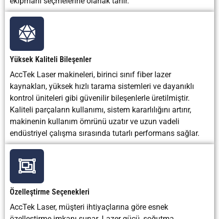
ekipmanı seçmelerine olanak tanır.
lazer güvenlik
temizlik
gerek
kontrolüne
çalışmaları
bağlı
duyulan
sınırlı
ihtiyaç
Yüksek Kaliteli Bileşenler
AccTek Laser makineleri, birinci sınıf fiber lazer
kaynakları, yüksek hızlı tarama sistemleri ve dayanıklı
kontrol üniteleri gibi güvenilir bileşenlerle üretilmiştir.
Kaliteli parçaların kullanımı, sistem kararlılığını artırır,
makinenin kullanım ömrünü uzatır ve uzun vadeli
endüstriyel çalışma sırasında tutarlı performans sağlar.
Özelleştirme Seçenekleri
AccTek Laser, müşteri ihtiyaçlarına göre esnek
özelleştirme imkanı sunar. Lazer gücü, soğutma