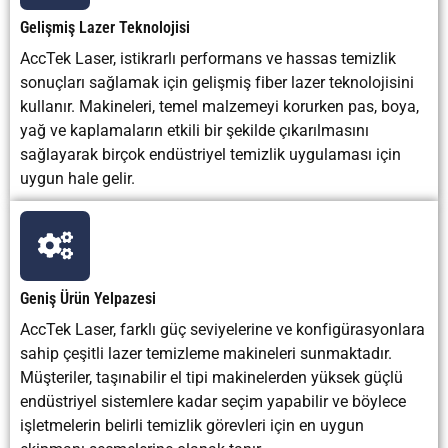
seviyesi
ekstraksiyona
sırasında yüksek
Gelişmiş Lazer Teknolojisi
bağlı olarak
gürültü
nispeten
AccTek Laser, istikrarlı performans ve hassas temizlik
düşük ila orta
sonuçları sağlamak için gelişmiş fiber lazer teknolojisini
düzeyde.
kullanır. Makineleri, temel malzemeyi korurken pas, boya,
yağ ve kaplamaların etkili bir şekilde çıkarılmasını
En İyi
Hassas pas
Yoğun pas, kireç,
Küçü
sağlayarak birçok endüstriyel temizlik uygulaması için
Uygulama
giderme,
eski kaplamanın
parçal
uygun hale gelir.
Senaryoları
kaynak
çıkarılması ve
parça
temizliği, kalıp
pürüzlü yüzey
elekt
temizliği, oksit
hazırlığı
parça
giderme,
temi
kaplama
sökme ve
Geniş Ürün Yelpazesi
otomatik
AccTek Laser, farklı güç seviyelerine ve konfigürasyonlara
temizlik
sahip çeşitli lazer temizleme makineleri sunmaktadır.
Müşteriler, taşınabilir el tipi makinelerden yüksek güçlü
Ana Sınırlama
Daha yüksek
Toz, aşındırıcı
Tank
endüstriyel sistemlere kadar seçim yapabilir ve böylece
satın alma
atıklar, yüzey
sıvı 
işletmelerin belirli temizlik görevleri için en uygun
maliyeti ve
pürüzlendirme ve
ve k