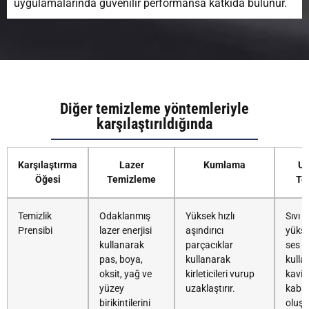
uygulamalarında güvenilir performansa katkıda bulunur.
Diğer temizleme yöntemleriyle
karşılaştırıldığında
Karşılaştırma
Lazer
Kumlama
Ul
Öğesi
Temizleme
Te
Temizlik
Odaklanmış
Yüksek hızlı
Sıvı i
Prensibi
lazer enerjisi
aşındırıcı
yükse
kullanarak
parçacıklar
ses d
pas, boya,
kullanarak
kulla
oksit, yağ ve
kirleticileri vurup
kavit
yüzey
uzaklaştırır.
kabar
birikintilerini
oluşt