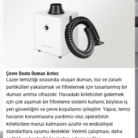
Uzunluğu
Soğutma Tipi
Su Soğutma
Modülasyon
≤20 kHz
Frekansı
Voltaj ve
380V/220V 50/60H
Frekans
Çevre Dostu Duman Arıtıcı
Çalışma ortamı
10-40℃
Lazer temizliği sırasında oluşan duman, toz ve zararlı
partikülleri yakalamak ve filtrelemek için tasarlanmış bir
duman arıtma cihazıdır. Havadaki kirleticileri gidermek
Çalışma Nemi
5-95%
için çok aşamalı bir filtreleme sistemi kullanır, böylece iş
yeri güvenliğini ve çevre koşullarını iyileştirir. Yapısı, temiz
havanın korunmasına yardımcı olur, operatörün
kirleticilere maruz kalmasını azaltır ve endüstriyel
standartlara uyumu destekler. Verimli çalışması, daha