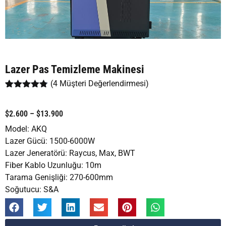
Lazer Pas Temizleme Makinesi
(
4
Müşteri Değerlendirmesi)
4
müşteri
puanına
dayanarak 5
$2.600 – $13.900
üzerinden
4.75
puan
Model: AKQ
aldı
Lazer Gücü: 1500-6000W
Lazer Jeneratörü: Raycus, Max, BWT
Fiber Kablo Uzunluğu: 10m
Tarama Genişliği: 270-600mm
Soğutucu: S&A