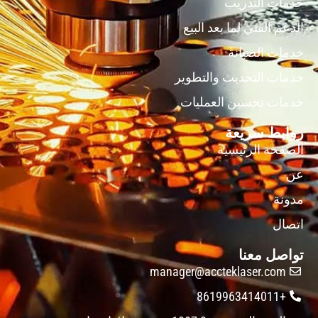
خدمات التدريب
الدعم الفني لما بعد البيع
خدمات الصيانة
خدمات التحديث والتطوير
خدمات تحسين العمليات
روابط سريعة
الصفحة الرئيسية
عن
مدونة
اتصال
تواصل معنا
manager@accteklaser.com
+8619963414011