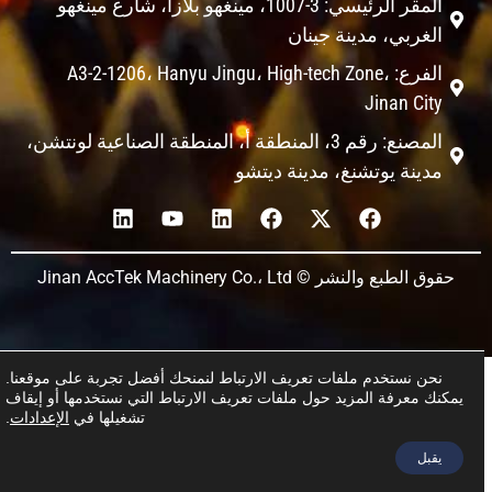
المقر الرئيسي: 3-1007، مينغهو بلازا، شارع مينغهو
الغربي، مدينة جينان
الفرع: A3-2-1206، Hanyu Jingu، High-tech Zone،
Jinan City
المصنع: رقم 3، المنطقة أ، المنطقة الصناعية لونتشن،
مدينة يوتشنغ، مدينة ديتشو
حقوق الطبع والنشر © Jinan AccTek Machinery Co.، Ltd
نحن نستخدم ملفات تعريف الارتباط لنمنحك أفضل تجربة على موقعنا.
يمكنك معرفة المزيد حول ملفات تعريف الارتباط التي نستخدمها أو إيقاف
تشغيلها في
الإعدادات
.
يقبل