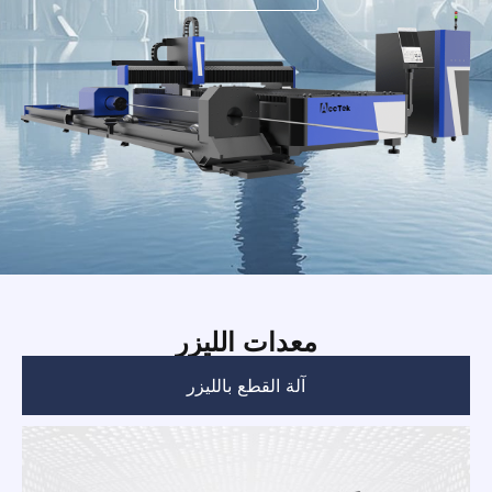
RU
JA
KO
HU
CS
TH
PL
معدات الليزر
آلة القطع بالليزر