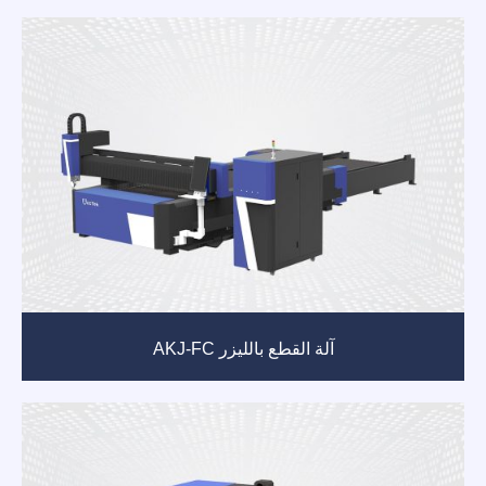
آلة القطع بالليزر AKJ-FC