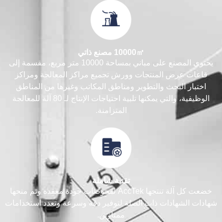
10000㎡ مصنع ذاتي
يحتوي المصنع على مباني بمساحة 10000 متر مربع، مقسمة إلى
قاعات عرض المنتجات وورش تجميع مراكز المعالجة ومراكز
اختبار البحث والتطوير ومناطق المكاتب وغيرها من المناطق
الوظيفية، والتي يمكنها تلبية احتياجات الإنتاج لـ 80 آلة للمعالجة
المتزامنة.
تقنية شاملة
خضعت كل آلة تنتجها AccTek لفحوصات جودة معقدة وتم منحها
شهادات الشهادات ذات الصلة لتوفير دقة وسرعة وتعدد استخدامات
ممتازين.