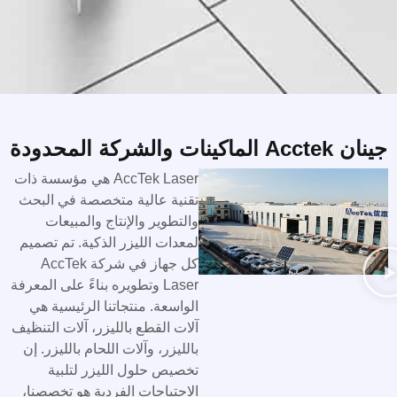
جينان Acctek الماكينات والشركة المحدودة
AccTek Laser هي مؤسسة ذات
تقنية عالية متخصصة في البحث
والتطوير والإنتاج والمبيعات
لمعدات الليزر الذكية. تم تصميم
كل جهاز في شركة AccTek
Laser وتطويره بناءً على المعرفة
الواسعة. منتجاتنا الرئيسية هي
آلات القطع بالليزر، آلات التنظيف
بالليزر، وآلات اللحام بالليزر. إن
تخصيص حلول الليزر لتلبية
الاحتياجات الفردية هو تخصصنا،