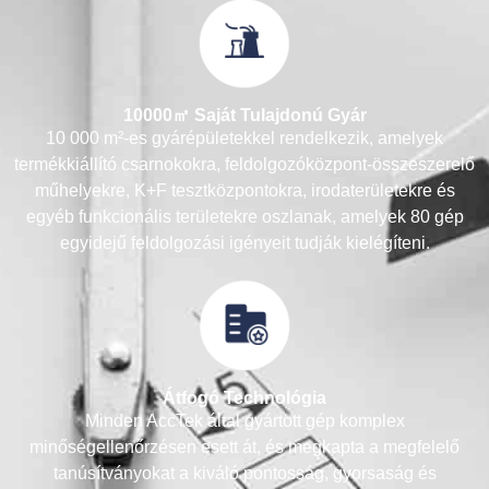
10000㎡ Saját Tulajdonú Gyár
10 000 m²-es gyárépületekkel rendelkezik, amelyek
termékkiállító csarnokokra, feldolgozóközpont-összeszerelő
műhelyekre, K+F tesztközpontokra, irodaterületekre és
egyéb funkcionális területekre oszlanak, amelyek 80 gép
egyidejű feldolgozási igényeit tudják kielégíteni.
Átfogó Technológia
Minden AccTek által gyártott gép komplex
minőségellenőrzésen esett át, és megkapta a megfelelő
tanúsítványokat a kiváló pontosság, gyorsaság és