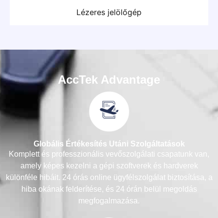
Lézeres jelölőgép
AccTek Advantage
Globális Értékesítés Utáni Szolgáltatások
Komplett és professzionális vevőszolgálati csapatunk van,
amely képes kezelni a gépi szoftverek és hardverek
különféle hibáit. 24 órás online ügyfélszolgálat biztosítása, a
hiba okának felderítése, és 24 órán belül megoldás
megfogalmazása.