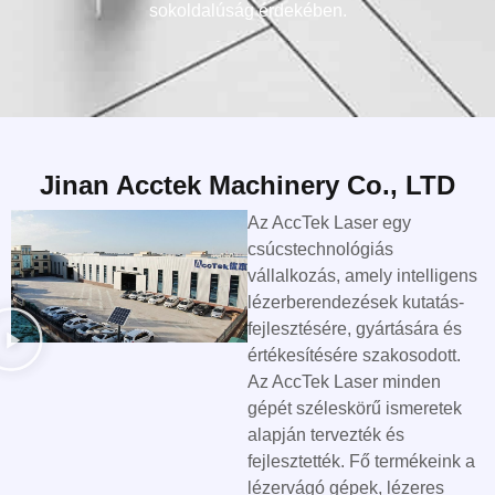
sokoldalúság érdekében.
Jinan Acctek Machinery Co., LTD
Az AccTek Laser egy
csúcstechnológiás
vállalkozás, amely intelligens
lézerberendezések kutatás-
fejlesztésére, gyártására és
értékesítésére szakosodott.
Az AccTek Laser minden
gépét széleskörű ismeretek
alapján tervezték és
fejlesztették. Fő termékeink a
lézervágó gépek, lézeres