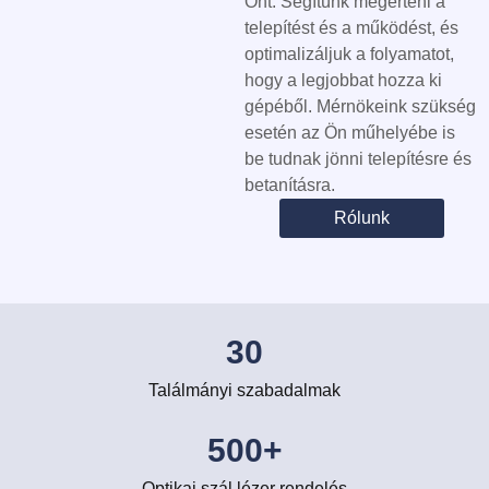
Önt. Segítünk megérteni a
telepítést és a működést, és
optimalizáljuk a folyamatot,
hogy a legjobbat hozza ki
gépéből. Mérnökeink szükség
esetén az Ön műhelyébe is
be tudnak jönni telepítésre és
betanításra.
Rólunk
30
Találmányi szabadalmak
500
+
Optikai szál lézer rendelés