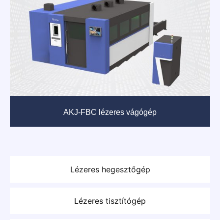
AKJ-FBC lézeres vágógép
Lézeres hegesztőgép
Lézeres tisztítógép