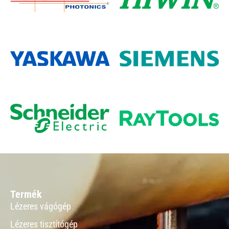
Termék
Lézeres vágógép
Lézeres tisztítógép