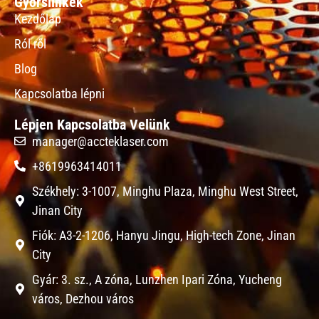
Gyorslinkek
Kezdőlap
Ról ről
Blog
Kapcsolatba lépni
Lépjen Kapcsolatba Velünk
manager@accteklaser.com
+8619963414011
Székhely: 3-1007, Minghu Plaza, Minghu West Street,
Jinan City
Fiók: A3-2-1206, Hanyu Jingu, High-tech Zone, Jinan
City
Gyár: 3. sz., A zóna, Lunzhen Ipari Zóna, Yucheng
város, Dezhou város