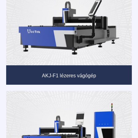
AKJ-F1 lézeres vágógép