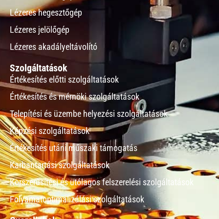
Lézeres hegesztőgép
Lézeres jelölőgép
Lézeres akadályeltávolító
Szolgáltatások
Értékesítés előtti szolgáltatások
Értékesítés és mérnöki szolgáltatások
Telepítési és üzembe helyezési szolgáltatások
Képzési szolgáltatások
Értékesítés utáni műszaki támogatás
Karbantartási szolgáltatások
Korszerűsítési és utólagos felszerelési szolgáltatások
Folyamatoptimalizálási szolgáltatások