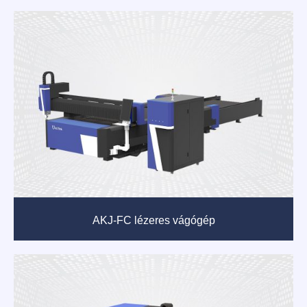
AKJ-FC lézeres vágógép