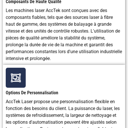
Composants De Haute Qualité
d'énergie
électrique
comprimé
de granul
modérée
requis
de CO2
Les machines laser AccTek sont conçues avec des
composants fiables, tels que des sources laser à fibre
haut de gamme, des systèmes de balayage à grande
Qualité de la
Excellent
Finition de
Bien
préparation de
pour le
surface
vitesse et des unités de contrôle robustes. L'utilisation de
surface
soudage/la
rugueuse
pièces de qualité améliore la stabilité du système,
peinture
prolonge la durée de vie de la machine et garantit des
performances constantes lors d'une utilisation industrielle
Convient pour
Excellent
Très
Limité
intensive et prolongée.
l'élimination de la
efficace
rouille
Convient pour le
Excellente
Efficace
Bien
décapage de la
maîtrise
mais brutal
Options De Personnalisation
peinture
AccTek Laser propose une personnalisation flexible en
fonction des besoins du client. La puissance du laser, les
Applications
Fabrication,
Industrie
Entretien 
systèmes de refroidissement, la largeur de nettoyage et
industrielles
aérospatiale,
lourde,
équipeme
les options d'automatisation peuvent être ajustés selon
restauration
chantiers