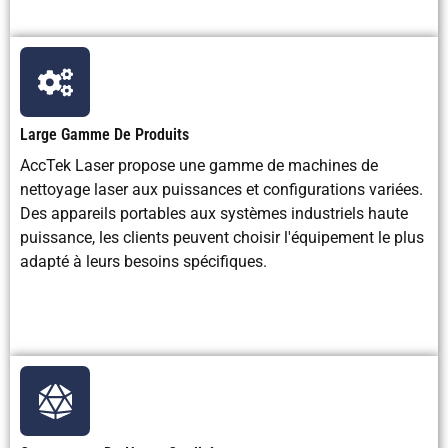
Coût initial de
Plus haut
Faible
Moyen
l'équipement
Capacité
Très haut
Limité
Modéré
d'automatisation
Large Gamme De Produits
Vitesse de
Rapide
Rapide
Moyen
AccTek Laser propose une gamme de machines de
nettoyage
nettoyage laser aux puissances et configurations variées.
Des appareils portables aux systèmes industriels haute
Exigences
Faible
Haute en
Modéré
puissance, les clients peuvent choisir l'équipement le plus
d'entretien
raison de
adapté à leurs besoins spécifiques.
l'usure
Risque pour la
Faible avec
risque
risque lié à
sécurité
un blindage
d'inhalation
manipulat
approprié
de
du CO2
poussière
Consommation
Puissance
air
producti