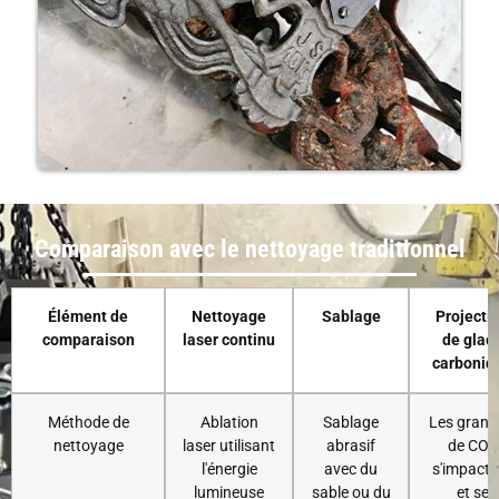
Comparaison avec le nettoyage traditionnel
Élément de
Nettoyage
Sablage
Projecti
comparaison
laser continu
de glac
carboniq
Méthode de
Ablation
Sablage
Les granu
nettoyage
laser utilisant
abrasif
de CO2
l'énergie
avec du
s'impacte
lumineuse
sable ou du
et se