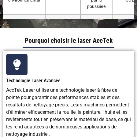
environnemental
par la
CO2
poussière
La production de
Poussière
Déchets
Petit rési
déchets
minimale
abrasifs de
grande
Pourquoi choisir le laser AccTek
taille
Consommables
Aucun ou
Médias
Granulés 
requis
minimal
abrasifs
glace
carboniq
Technologie Laser Avancée
Nettoyage
Rarement
Souvent
Parfois
AccTek Laser utilise une technologie laser à fibre de
secondaire
pointe pour garantir des performances stables et des
nécessaire
résultats de nettoyage précis. Leurs machines permettent
d'éliminer efficacement la rouille, la peinture, l'huile et les
Le coût
faible à long
Moyen
Moyen
revêtements tout en préservant le matériau de base, ce qui
d'exploitation
terme
les rend adaptées à de nombreuses applications de
nettoyage industriel.