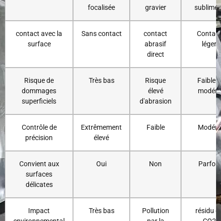
focalisée
gravier
sublimen
contact avec la
Sans contact
contact
Contac
surface
abrasif
léger
direct
Risque de
Très bas
Risque
Faible à
dommages
élevé
modéré
superficiels
d'abrasion
Contrôle de
Extrêmement
Faible
Modéré
précision
élevé
Convient aux
Oui
Non
Parfois
surfaces
délicates
Impact
Très bas
Pollution
résidu d