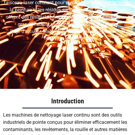
VI
faisceau laser constant pour éliminer efficacement la rouille,
la peinture et les résidus sur de grandes surfaces. Elles
RU
offrent des résultats homogènes, une vitesse élevée et une
JA
grande fiabilité pour une utilisation industrielle.
Page d'accueil
-
Machine de nettoyage laser
-
Machine de
KO
nettoyage laser continu
HU
CS
TH
PL
Introduction
Les machines de nettoyage laser continu sont des outils
industriels de pointe conçus pour éliminer efficacement les
contaminants, les revêtements, la rouille et autres matières