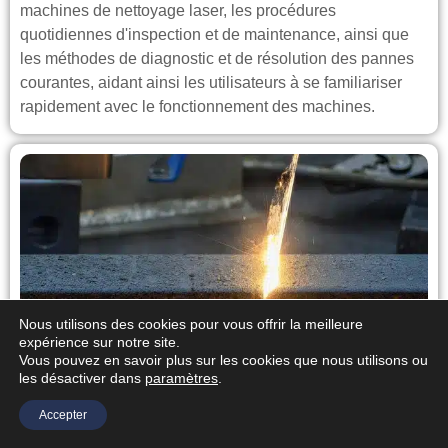
machines de nettoyage laser, les procédures
quotidiennes d'inspection et de maintenance, ainsi que
les méthodes de diagnostic et de résolution des pannes
courantes, aidant ainsi les utilisateurs à se familiariser
rapidement avec le fonctionnement des machines.
Nous utilisons des cookies pour vous offrir la meilleure
expérience sur notre site.
Vous pouvez en savoir plus sur les cookies que nous utilisons ou
les désactiver dans
paramètres
.
Accepter
Quelles sont les limites du nettoyage laser ?