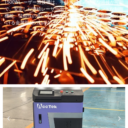
TR
1500Wレーザー溶接機は、手持ち式で高精度な溶接が可能
で、安定した連続レーザー出力、インテリジェントな制御
VI
機能、信頼性の高い冷却機能を備えており、産業現場にお
RU
ける金属部品の効率的かつ高品質な溶接を実現します。.
トップページ
-
レーザー溶接機
-
1500Wレーザー溶接機
KO
HU
CS
TH
PL