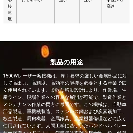
溶
とても早い
遅い
速い
中速から
接
高速
速
度
溶
すごく高い
高い
中くら
高い
接
い
精
度
製品の用途
溶
狭くて清潔
レーザ
より広
MIG溶接
接
ー溶接
い溶接
よりは狭
1500Wレーザー溶接機は、厚く要求の厳しい金属部品に対
シ
よりは
ビード
いが、通
して高出力、高精度、高効率の溶接を必要とする産業で広
ー
細かい
常はレー
く使用されています。柔軟な移動設計により、作業場、生
ム
が、幅
ザー溶接
産ライン、現場作業への容易な展開が可能で、製造作業と
幅
が広い
よりは広
メンテナンス作業の両方に最適です。この機械は、自動車
い
部品製造、重機械製造、ステンレス鋼および炭素鋼加工、
板金製造、厨房機器、金属家具、産業機器修理などに広く
熱
小さい
レーザ
レーザ
中～大
使用されています。人間工学に基づいたハンドヘルドレー
影
ー溶接
ー溶接
ザー溶接ヘッドにより、作業者は複雑な接合部、角、傾斜