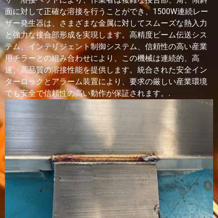
響
よりも
よりも
面に対して正確な溶接を行うことができ、1500W連続レー
地
大きい
大きい
ザー発生器は、さまざまな金属に対してスムーズな熱入力
域
と強力な接合部形成を実現します。高精度ビーム伝送シス
テム、インテリジェント制御システム、信頼性の高い産業
材
低い
中くら
中～高
中くらい
用チラーとの組み合わせにより、この機械は連続的、高
料
い
速、高品質の溶接性能を提供します。統合された安全イン
の
歪
ターロックとアラーム装置により、要求の厳しい産業環境
み
でも安全で信頼性の高い動作が保証されます。.
溶
正しいパラメ
高い
高い
高い
接
ータで高い
強
度
薄
薄板や精密部
良い
可能性
良いが、
板
品に最適です
が、熟
はある
セットア
金
練した
が、燃
ップがや
属
操作が
え尽き
や複雑だ
溶
必要
るリス