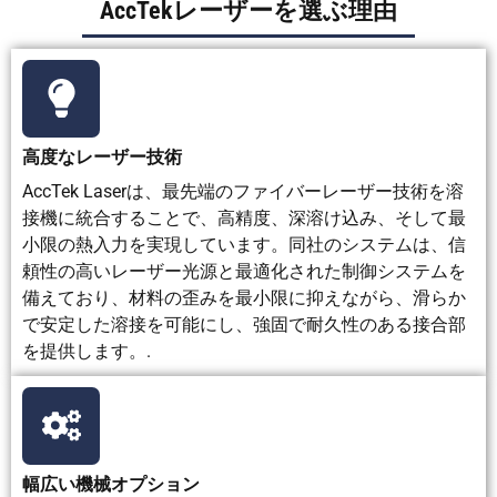
AccTekレーザーを選ぶ理由
す
飛沫除
ります
去が必
要とな
る。
設
初期投資額が
低～中
中くら
中～高
高度なレーザー技術
備
高い
程度
い
AccTek Laserは、最先端のファイバーレーザー技術を溶
費
接機に統合することで、高精度、深溶け込み、そして最
小限の熱入力を実現しています。同社のシステムは、信
操
人件費と仕上
速度が
電線と
ガス代と
頼性の高いレーザー光源と最適化された制御システムを
業
げ費は削減で
遅いた
ガスの
設備メン
備えており、材料の歪みを最小限に抑えながら、滑らか
コ
きるが、設備
め、人
消費量
テナンス
ス
費は高くな
件費が
を含め
費用の上
で安定した溶接を可能にし、強固で耐久性のある接合部
ト
る。
高くな
た中程
昇
を提供します。.
る
度のコ
スト
最
精密金属部
高品質
構造部
航空宇
適
品、ステンレ
の手溶
品、加
宙、精密
幅広い機械オプション
な
ス鋼、アルミ
接、薄
工、重
溶接、厚