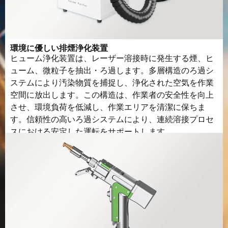
作業環境
10～40℃
環境に優しい排煙浄化装置
動作湿度
5-95%
ヒューム浄化装置は、レーザー溶接時に発生する煙、ヒ
ューム、微粒子を抽出・ろ過します。多層構造のろ過シ
ステムにより汚染物質を捕捉し、浄化された空気を作業
空間に放出します。この構造は、作業者の安全性を向上
させ、環境負荷を低減し、作業エリアを清潔に保ちま
す。信頼性の高いろ過システムにより、連続溶接プロセ
スにおける安定した運転をサポートします。.