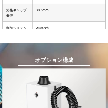
溶接ギャップ
≤0.5mm
要件
制御システム
Au3tech
期待される焦
160mm
点距離
ファイバーケ
10メートル（日本標準時：15メートル）
オプション構成
ーブルの長さ
冷却タイプ
水冷
パルス周波数
20～200 KHz
範囲
電圧と周波数
380V/220V 50/60時間