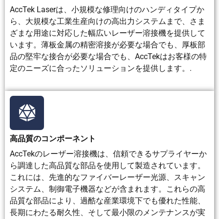
AccTek Laserは、小規模な修理向けのハンディタイプか
ア
ニウム、板
型ステ
金属加
肉部品、
プ
金、バッテリ
ンレス
工、大
および安
ら、大規模な工業生産向けの高出力システムまで、さま
リ
ー部品、自動
鋼、パ
量溶接
定した深
ざまな用途に対応した幅広いレーザー溶接機を提供して
ケ
車部品、およ
イプ、
溶け込み
います。薄板金属の精密溶接が必要な場合でも、厚板部
ー
び自動生産
装飾部
が必要な
品の堅牢な接合が必要な場合でも、AccTekはお客様の特
シ
品
用途
定のニーズに合ったソリューションを提供します。.
ョ
ン
シ
ナ
リ
オ
高品質のコンポーネント
AccTekのレーザー溶接機は、信頼できるサプライヤーか
ら調達した高品質な部品を使用して製造されています。
これには、先進的なファイバーレーザー光源、スキャン
システム、制御電子機器などが含まれます。これらの高
品質な部品により、過酷な産業環境下でも優れた性能、
長期にわたる耐久性、そして最小限のメンテナンスが実