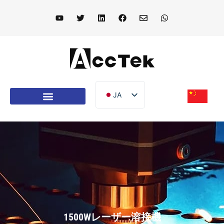
JA
EN
レーザー機器
DE
FR
IT
ES
PT
AR
1500Wレーザー溶接機