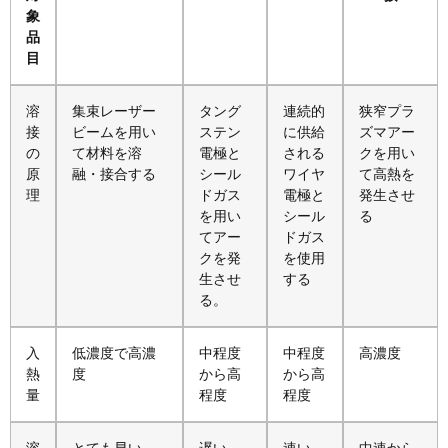
象
品
目
溶
集束レーザー
タング
連続的
狭窄プラ
接
ビームを用い
ステン
に供給
ズマアー
の
て材料を溶
電極と
される
クを用い
原
融・接合する
シール
ワイヤ
て高熱を
理
ドガス
電極と
発生させ
を用い
シール
る
てアー
ドガス
クを発
を使用
生させ
する
る。
入
低濃度で高濃
中程度
中程度
高濃度
熱
度
から高
から高
量
程度
程度