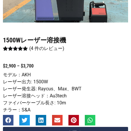
1500Wレーザー溶接機
(
4
件のレビュー)
4
件の利用者
評価に基づ
く5段階評
$2,900 – $3,700
価のうち、
5.00
点
モデル：AKH
レーザー出力: 1500W
レーザー発生器: Raycus、Max、BWT
レーザー溶接ヘッド：Au3tech
ファイバーケーブル長さ: 10m
チラー：S&A