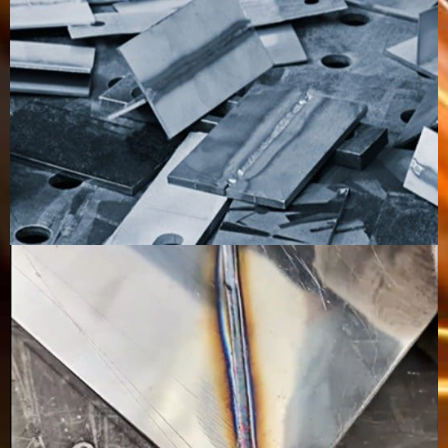
接
クは高
い。
厚
高出力システ
適して
厚手の
厚手の素
板
ムおよび適切
いる
素材に
材に適し
金
な接合設計に
が、速
最適で
ています
属
適しています
度が遅
す
溶
い
接
溶
滑らかで、狭
清潔で
表面が
清潔です
接
く、清潔
魅力
粗く、
が、設定
部
的、熟
仕上げ
によって
の
練した
が必要
は仕上げ
外
運営
な場合
が必要な
観
があり
場合があ
ます
ります。
充
多くの場合、
フィラ
ワイヤ
工程によ
填
充填剤は不要
ーロッ
ー充填
っては充