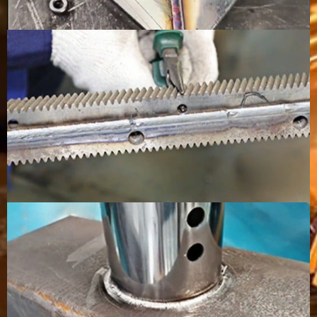
材
です。必要に
ドは手
材は連
填剤が使
応じて充填剤
動で使
続的に
用される
を追加できま
用され
供給さ
場合があ
す。
ること
れる。
る
が多い
必
携帯型システ
高度な
中程度
高度なス
要
ムの場合は低
操作ス
のスキ
キルとプ
な
く、自動化シ
キルが
ル要件
ロセス知
ス
ステムの場合
必要
識が求め
キ
は高くなって
られま
ル
います。
す。
自
ロボットや生
可能だ
ロボッ
良いが、
動
産ラインに最
が、よ
ト溶接
機器のセ
化
適です
り時間
や自動
ットアッ
機
がかか
溶接に
プはより
能
り、よ
適して
複雑だ
り複雑
います
にな