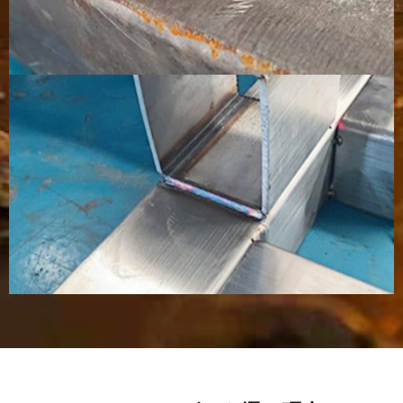
る。
生
バッチ生産お
効率が
高効率
中～高効
産
よび連続生産
低い
率
効
において非常
率
に高い
ス
非常に低い
ほとん
特に設
低～中
パ
どない
定が悪
ッ
い場
タ
合、飛
沫が多
くな
る。
溶
通常はほとん
軽い仕
多くの
用途によ
接
ど研磨や磨き
上げが
場合、
っては仕
後
は不要です
必要な
清掃、
上げが必
処
場合が
研磨、
要になる
理
ありま
または
場合があ