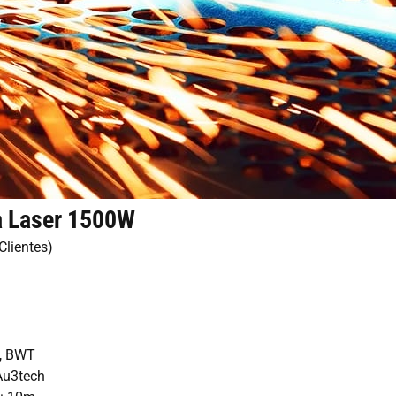
JA
r
KO
HU
CS
TH
PL
a Laser 1500W
Clientes)
x, BWT
Au3tech