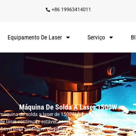
+86 19963414011
Equipamento De Laser
Serviço
B
Máquina De Solda A Laser 1500W
máquina de solda a laser de 1500W possui precisão portátil, sa
de laser contínua e estável, controles inteligentes e resfriament
fiável para soldagem eficiente e de alta qualidade de compone