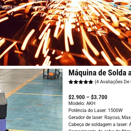
metálicos em ambientes industriais.
Página inicial
-
máquina de solda a laser
-
Máquina de Solda a Lase
1500W
Máquina de Solda 
(
4
Avaliações De 
Classificado
4
com
5.00
$2.900 – $3.700
em 5 com
base em
Modelo: AKH
classificações
Potência do Laser: 1500W
de clientes
Gerador de laser: Raycus, Ma
Cabeça de soldagem a laser: 