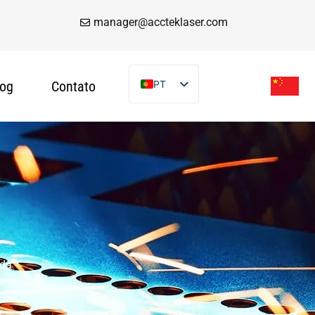
manager@accteklaser.com
log
Contato
PT
EN
DE
FR
IT
ES
AR
TR
ída
VI
o
RU
ntes