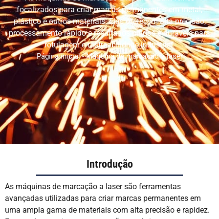
VI
focalizados para criar marcas permanentes em metal,
RU
plástico e outros materiais. Elas oferecem alta precisão,
processamento rápido e resultados nítidos e duráveis para
JA
rotulagem e rastreabilidade industrial.
KO
Página inicial
-
Máquina de marcação a laser
HU
CS
TH
PL
Introdução
As máquinas de marcação a laser são ferramentas
avançadas utilizadas para criar marcas permanentes em
uma ampla gama de materiais com alta precisão e rapidez.