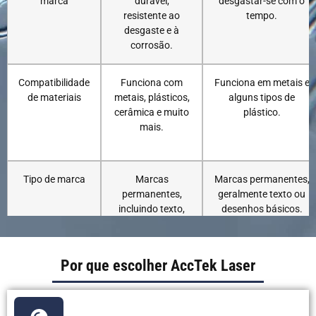
marca
durável,
desgastar-se com o
resistente ao
tempo.
desgaste e à
corrosão.
Compatibilidade
Funciona com
Funciona em metais e
de materiais
metais, plásticos,
alguns tipos de
cerâmica e muito
plástico.
mais.
Tipo de marca
Marcas
Marcas permanentes,
permanentes,
geralmente texto ou
incluindo texto,
desenhos básicos.
logotipos e
imagens.
Por que escolher AccTek Laser
Acabamento de
Acabamento liso
Deixa uma pequena
superfície
e limpo, sem
marca ou indentação.