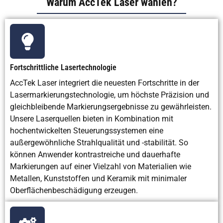
Warum AccTek Laser wählen?
Kosten der Ausrüstung
Hohe
Mittle
Anfangsinvestition,
niedrige
Betriebskosten
Wartung
Geringer
Erforde
Fortschrittliche Lasertechnologie
Wartungsaufwand,
Wartung
AccTek Laser integriert die neuesten Fortschritte in der
minimaler Eingriff
mecha
erforderlich
Lasermarkierungstechnologie, um höchste Präzision und
gleichbleibende Markierungsergebnisse zu gewährleisten.
Unsere Laserquellen bieten in Kombination mit
Umweltbelastung
Sehr niedrig
Staub
hochentwickelten Steuerungssystemen eine
außergewöhnliche Strahlqualität und -stabilität. So
können Anwender kontrastreiche und dauerhafte
Markierungen auf einer Vielzahl von Materialien wie
Abfallaufkommen
Minimale
Große Sc
Metallen, Kunststoffen und Keramik mit minimaler
Staubentwicklung
Oberflächenbeschädigung erzeugen.
Benötigte
Keine oder nur
S