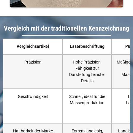
Vergleich mit der traditionellen Kennzeichnung
Vergleichsartikel
Laserbeschriftung
Pun
Präzision
Hohe Präzision,
Mäßige P
Fähigkeit zur
Darstellung feinster
Masch
Details
Geschwindigkeit
Schnell, ideal für die
La
Massenproduktion
Las
Haltbarkeit der Marke
Extrem langlebig,
Langleb