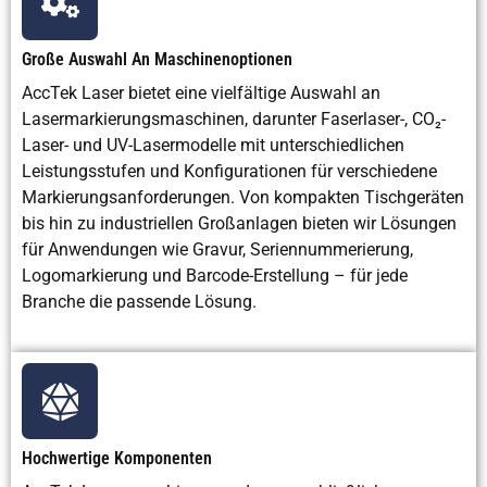
Verbrauchsmaterialien
minimale
Große Auswahl An Maschinenoptionen
Nachreinigung erforderlich
Selten
AccTek Laser bietet eine vielfältige Auswahl an
Lasermarkierungsmaschinen, darunter Faserlaser-, CO₂-
Betriebskosten
Niedrig langfristig
Laser- und UV-Lasermodelle mit unterschiedlichen
Leistungsstufen und Konfigurationen für verschiedene
Markierungsanforderungen. Von kompakten Tischgeräten
bis hin zu industriellen Großanlagen bieten wir Lösungen
Anschaffungskosten der
Höher
für Anwendungen wie Gravur, Seriennummerierung,
Ausrüstung
Logomarkierung und Barcode-Erstellung – für jede
Branche die passende Lösung.
Automatisierungsfähigkeit
Sehr hoch
Reinigungsgeschwindigkeit
Schnell
Wartungsanforderungen
Niedrig
Hoch
Hochwertige Komponenten