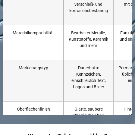
verschleiß- und
mit d
korrosionsbeständig
Materialkompatibilität
Bearbeitet Metalle,
Funktio
Kunststoffe, Keramik
und eini
und mehr
Markierungstyp
Dauerhafte
Permane
Kennzeichen,
üblich
einschließlich Text,
ein
Logos und Bilder
Oberflächenfinish
Glatte, saubere
Hinter
Oberfläche ohne
Ver
Rückstände