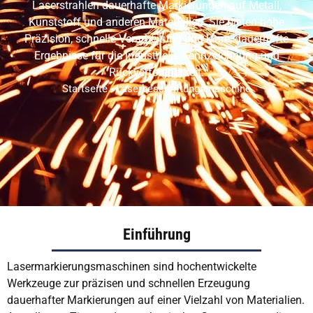
VI
Laserstrahlen dauerhafte Markierungen auf Metall,
Kunststoff und anderen Materialien. Sie bieten hohe
RU
Präzision, schnelle Verarbeitung und klare, dauerhafte
JA
Ergebnisse für die industrielle Kennzeichnung und
Rückverfolgbarkeit.
KO
Startseite
-
Laserbeschriftungsmaschine
HU
CS
TH
PL
Einführung
Lasermarkierungsmaschinen sind hochentwickelte
Werkzeuge zur präzisen und schnellen Erzeugung
dauerhafter Markierungen auf einer Vielzahl von Materialien.