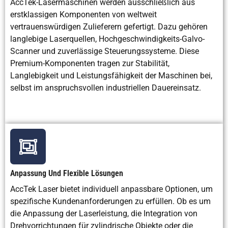
AccTek-Lasermaschinen werden ausschließlich aus
erstklassigen Komponenten von weltweit
Sicherheitsrisiko
Niedrig bei geeigneter
R
vertrauenswürdigen Zulieferern gefertigt. Dazu gehören
Abschirmung
Sta
langlebige Laserquellen, Hochgeschwindigkeits-Galvo-
Scanner und zuverlässige Steuerungssysteme. Diese
Energieverbrauch
Mäßige elektrische
Druckl
Premium-Komponenten tragen zur Stabilität,
Leistung
Langlebigkeit und Leistungsfähigkeit der Maschinen bei,
selbst im anspruchsvollen industriellen Dauereinsatz.
Qualität der
Hervorragend
Oberflächenvorbereitung
geeignet zum
Oberfläc
Schweißen/Lackieren
Geeignet zur
Exzellent
S
Rostentfernung
Anpassung Und Flexible Lösungen
Geeignet zur
Ausgezeichnete
Effekt
Farbentfernung
Steuerung
AccTek Laser bietet individuell anpassbare Optionen, um
spezifische Kundenanforderungen zu erfüllen. Ob es um
die Anpassung der Laserleistung, die Integration von
Branchenanwendungen
Fertigung, Luft- und
Schweri
Drehvorrichtungen für zylindrische Objekte oder die
Raumfahrt,