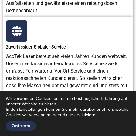
Ausfallzeiten und gewährleistet einen reibungslosen
Betriebsablauf.
Zuverlässiger Globaler Service
AccTek Laser betreut seit vielen Jahren Kunden weltweit.
Unser zuverlässiges internationales Servicenetzwerk
umfasst Fernwartung, Vor-Ort-Service und einen
reaktionsschnellen Kundendienst. So stellen wir sicher,
dass Ihre Maschinen optimal gewartet sind und stets mit
maximaler Effizienz arbeiten. Wir setzen uns für
Wir verwenden Cookies, um dir die bestmögliche Erfahrung auf
langfristigen Support, maximale Maschinenverfügbarkeit
unserer Website zu bieten.
und weltweite Kundenzufriedenheit ein.
In den
Einstellungen
können Sie mehr darüber erfahren, welche
Cookies wir verwenden, oder diese deaktivieren.
Zustimmen
Kundenbewertungen