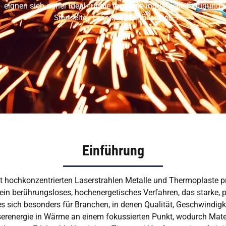
eignen sich daher ideal für die moderne industrielle Fertigung.
Startseite
-
Laserschweißmaschine
Einführung
 hochkonzentrierten Laserstrahlen Metalle und Thermoplaste pr
in berührungsloses, hochenergetisches Verfahren, das starke,
 sich besonders für Branchen, in denen Qualität, Geschwindigk
renergie in Wärme an einem fokussierten Punkt, wodurch Mater