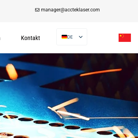
manager@accteklaser.com
n
Kontakt
DE
EN
FR
IT
ES
PT
AR
TR
VI
m
e
RU
 und