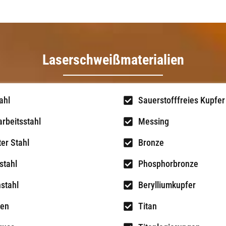
Laserschweißmaterialien
ahl
Sauerstofffreies Kupfer
arbeitsstahl
Messing
ter Stahl
Bronze
stahl
Phosphorbronze
stahl
Berylliumkupfer
sen
Titan