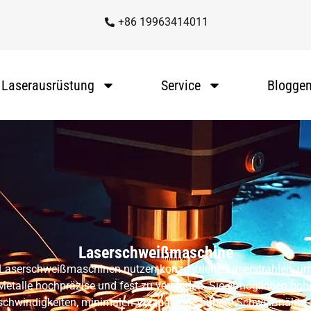
+86 19963414011
Laserausrüstung
Service
Blogge
Laserschweißmaschine
Laserschweißmaschinen nutzen konzentrierte Laserstrahlen, u
Metalle hochpräzise und fest zu verbinden. Sie ermöglichen hoh
chwindigkeiten, minimalen Verzug und saubere Schweißnähte