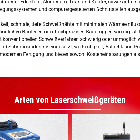
darunter Edelstahl, Aluminium, Titan und Kupfer, sowie auf eini
egungssystemen und computergesteuerten Schnittstellen ausgest
chkeit, schmale, tiefe Schweißnähte mit minimalen Wärmeeinflus
pfindlichen Bauteilen oder hochpräzisen Baugruppen wichtig is
 mit konventionellen Schweißverfahren schwierig oder unmöglich
 und Schmuckindustrie eingesetzt, wo Festigkeit, Ästhetik und Pr
modernen Fertigung und bieten sowohl Kosteneinsparungen als a
Arten von Laserschweißgeräten