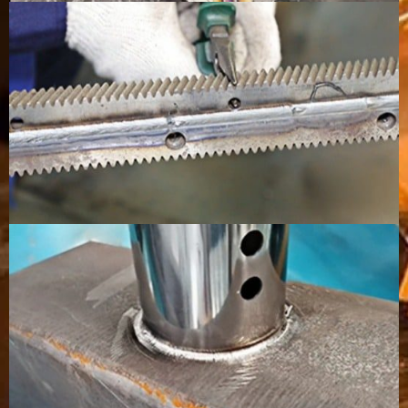
ประสิทธิภาพ
เหมาะอย่าง
ประสิทธิภาพ
ประสิทธิภาพ
การผลิต
ยิ่งสำหรับ
ต่ำลง
สูง
การผลิต
แบบเป็นชุด
และแบบต่อ
เนื่อง
โปรยลงมา
ต่ำมาก
แทบไม่มีเลย
มีการ
กระเด็นมาก
ขึ้น โดย
เฉพาะอย่าง
ยิ่งเมื่อตั้งค่า
ไม่ดี
การประมวล
โดยปกติ
อาจต้องการ
มักต้องมีการ
ผลหลังการ
แล้วไม่
การตกแต่ง
ทำความ
เชื่อม
จำเป็นต้อง
เพิ่มเติมเล็ก
สะอาด ขัด
เจียรหรือ
น้อย
หรือกำจัด
ขัดมากนัก
คราบ