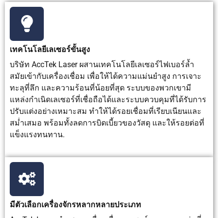
มิเนียม แผ่น
และชิ้นส่วน
และงาน
โลหะ ชิ้น
ตกแต่ง
เชื่อม
ส่วน
ปริมาณมาก
แบตเตอรี่
เทคโนโลยีเลเซอร์ขั้นสูง
ชิ้นส่วนยาน
ยนต์ และ
บริษัท AccTek Laser ผสานเทคโนโลยีเลเซอร์ไฟเบอร์ล้ำ
การผลิต
สมัยเข้ากับเครื่องเชื่อม เพื่อให้ได้ความแม่นยำสูง การเจาะ
แบบ
ทะลุที่ลึก และความร้อนที่น้อยที่สุด ระบบของพวกเขามี
อัตโนมัติ
แหล่งกำเนิดเลเซอร์ที่เชื่อถือได้และระบบควบคุมที่ได้รับการ
ปรับแต่งอย่างเหมาะสม ทำให้ได้รอยเชื่อมที่เรียบเนียนและ
สม่ำเสมอ พร้อมทั้งลดการบิดเบี้ยวของวัสดุ และให้รอยต่อที่
แข็งแรงทนทาน.
มีตัวเลือกเครื่องจักรหลากหลายประเภท