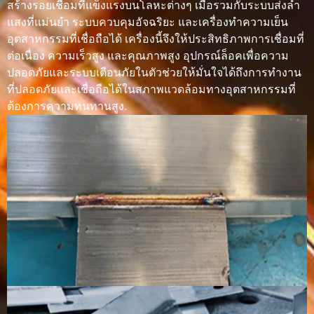
สร้างรอยเชื่อมที่แข็งแรงบนโลหะต่างๆ เมื่อรวมกับระบบส่งลำ
แม่นยำสูง
แสงที่แม่นยำ ระบบควบคุมอัจฉริยะ และเครื่องทำความเย็น
อุตสาหกรรมที่เชื่อถือได้ เครื่องนี้จึงให้ประสิทธิภาพการเชื่อมที่
การเชื่อม
เหมาะ
เหมาะสมแต่
เหมาะอย่าง
ต่อเนื่อง ความเร็วสูง และคุณภาพสูง อุปกรณ์ล็อคเพื่อความ
โลหะหนา
สำหรับ
ช้ากว่า
ยิ่งสำหรับ
ปลอดภัยและระบบเตือนภัยในตัวช่วยให้มั่นใจได้ถึงการทำงาน
ระบบกำลัง
วัสดุที่มี
ที่ปลอดภัยและเชื่อถือได้ในสภาพแวดล้อมทางอุตสาหกรรมที่
สูงและการ
ความหนา
ออกแบบข้อ
ต้องการความทนทานสูง.
ต่อที่เหมาะ
สม
ลักษณะของ
เรียบ แคบ
สะอาด
พื้นผิวค่อน
รอยเชื่อม
และสะอาด
สวยงาม และ
ข้างหยาบ
ดำเนินการ
และอาจต้อง
โดยผู้
มีการตกแต่ง
เชี่ยวชาญ
เพิ่มเติม
วัสดุฟิลเลอร์
โดยทั่วไป
แท่งเติมมัก
ลวดเชื่อมจะ
ไม่จำเป็น
ใช้งานด้วย
ถูกป้อนอย่าง
ต้องเติมสาร
มือ
ต่อเนื่อง
เติมเต็ม