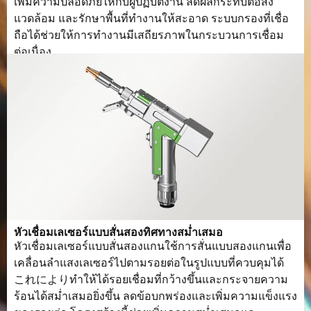
เพิ่มความปลอดภัยให้กับผู้ปฏิบัติงาน ลดผลกระทบต่อสิ่ง
ความชื้นใน
5-95%
แวดล้อม และรักษาพื้นที่ทำงานให้สะอาด ระบบกรองที่เชื่อ
การทำงาน
ถือได้ช่วยให้การทำงานมีเสถียรภาพในกระบวนการเชื่อม
ต่อเนื่อง.
หัวเชื่อมเลเซอร์แบบสั่นสองทิศทางสม่ำเสมอ
หัวเชื่อมเลเซอร์แบบสั่นสองแกนใช้การสั่นแบบสองแกนเพื่อ
เคลื่อนลำแสงเลเซอร์ไปตามรอยต่อในรูปแบบที่ควบคุมได้
これによりทำให้ได้รอยเชื่อมที่กว้างขึ้นและกระจายความ
ร้อนได้สม่ำเสมอยิ่งขึ้น ลดข้อบกพร่องและเพิ่มความแข็งแรง