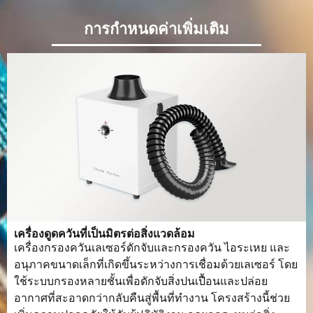
ระยะโฟกัสที่
160มม
การกำหนดค่าเพิ่มเติม
คาดหวัง
ความยาวสาย
10 เมตร (ญี่ปุ่น: 15 เมตร)
เคเบิลไฟเบอร์
ประเภทการ
ระบายความร้อนด้วยน้ำ
ทำความเย็น
ช่วงความถี่
20-200 กิโลเฮิรตซ์
พัลส์
แรงดันไฟฟ้า
380V/220V 50/60H
เครื่องดูดควันที่เป็นมิตรต่อสิ่งแวดล้อม
และความถี่
เครื่องกรองควันเลเซอร์ดักจับและกรองควัน ไอระเหย และ
อนุภาคขนาดเล็กที่เกิดขึ้นระหว่างการเชื่อมด้วยเลเซอร์ โดย
สภาพแวดล้อม
10-40℃
ใช้ระบบกรองหลายชั้นเพื่อดักจับสิ่งปนเปื้อนและปล่อย
ในการทำงาน
อากาศที่สะอาดกว่ากลับคืนสู่พื้นที่ทำงาน โครงสร้างนี้ช่วย