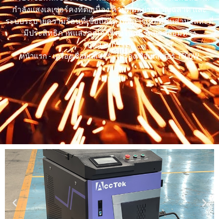
TR
กำลังแสงเลเซอร์คงที่ต่อเนื่อง ควบคุมอย่างชาญฉลาด และ
VI
ระบบระบายความร้อนที่เชื่อถือได้ เพื่อการเชื่อมชิ้นส่วนโลหะที่
มีประสิทธิภาพและคุณภาพสูงในสภาพแวดล้อมทาง
RU
อุตสาหกรรม.
JA
หน้าแรก
-
เครื่องเชื่อมเลเซอร์
-
เครื่องเชื่อมเลเซอร์ 1500W
KO
HU
CS
PL