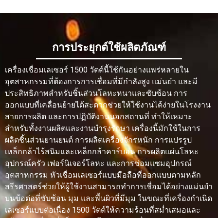
โซนได้รับ
เล็ก
ใหญ่กว่าการ
ใหญ่กว่าการ
ผลกระทบ
เชื่อมด้วย
เชื่อมด้วย
จากความ
เลเซอร์
เลเซอร์
การประยุกต์ใช้ผลิตภัณฑ์
ร้อน
เครื่องเชื่อมเลเซอร์ 1500 วัตต์นี้ใช้กันอย่างแพร่หลายใน
การบิดเบือน
ต่ำ
ปานกลาง
ปานกลางถึง
อุตสาหกรรมที่ต้องการการเชื่อมที่มีกำลังสูง แม่นยำ และมี
ของวัสดุ
สูง
ประสิทธิภาพสำหรับชิ้นส่วนโลหะหนาและซับซ้อน การ
ออกแบบที่เคลื่อนย้ายได้สะดวกช่วยให้ใช้งานได้ง่ายในโรงงาน
ความแข็ง
สูงด้วย
สูง
สูง
สายการผลิต และการปฏิบัติงานนอกสถานที่ ทำให้เหมาะ
แรงในการ
พารามิเตอร์
สำหรับทั้งงานผลิตและงานบำรุงรักษา เครื่องนี้มักใช้ในการ
เชื่อม
ที่ถูกต้อง
ผลิตชิ้นส่วนยานยนต์ การผลิตเครื่องจักรหนัก การแปรรูป
เหล็กกล้าไร้สนิมและเหล็กกล้าคาร์บอน การผลิตแผ่นโลหะ
การเชื่อม
เหมาะอย่าง
ดี แต่ต้อง
เป็นไปได้ แต่
อุปกรณ์ครัว เฟอร์นิเจอร์โลหะ และการซ่อมแซมอุปกรณ์
โลหะบาง
ยิ่งสำหรับ
อาศัยการ
ความเสี่ยงที่
อุตสาหกรรม หัวเชื่อมเลเซอร์แบบมือถือที่ออกแบบตามหลัก
แผ่นโลหะ
ควบคุมอย่าง
จะเกิดการ
สรีรศาสตร์ช่วยให้ผู้ใช้งานสามารถทำการเชื่อมได้อย่างแม่นยำ
บางและชิ้น
ชำนาญ
ไหม้ทะลุสูง
บนข้อต่อที่ซับซ้อน มุม และพื้นผิวที่มีมุม ในขณะที่เครื่องกำเนิด
ส่วนที่มี
กว่า
เลเซอร์แบบต่อเนื่อง 1500 วัตต์ให้ความร้อนที่สม่ำเสมอและ
ความ