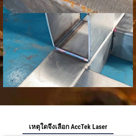
กระเด็น
ค่าอุปกรณ์
การลงทุน
ต่ำถึงปาน
ปานกลาง
เริ่มต้นที่สูง
กลาง
กว่า
ต้นทุนการ
ต้นทุน
ต้นทุน
ค่าใช้จ่าย
ดำเนินการ
แรงงาน
แรงงานสูง
ปานกลาง
และการ
ขึ้นเนื่องจาก
รวมค่าสาย
ตกแต่งต่ำ
ความเร็วใน
ไฟและค่า
กว่า แต่
การทำงาน
แก๊ส
ต้นทุน
ลดลง
อุปกรณ์สูง
กว่า
สถานการณ์
ชิ้นส่วน
งานเชื่อม
ชิ้นส่วน
การใช้งานที่
โลหะที่มี
ด้วยมือ
โครงสร้าง
ดีที่สุด
ความ
คุณภาพสูง
การผลิต
เหตุใดจึงเลือก AccTek Laser
แม่นยำสูง ส
เหล็กกล้าไร้
การประกอบ
แตนเลส อลู
สนิมบาง ท่อ
โลหะหนัก