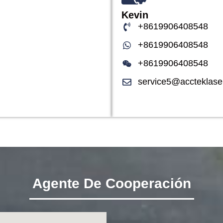
Kevin
+8619906408548
+8619906408548
+8619906408548
service5@accteklase
Agente De Cooperación