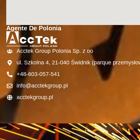
Agente De Polonia
Acctek Group Polonia Sp. z oo
ul. Szkolna 4, 21-040 Świdnik (parque przemysło
+48-603-057-541
info@acctekgroup.pl
acctekgroup.pl