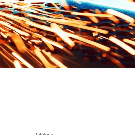
JA
KO
HU
CS
TH
PL
Teléfono