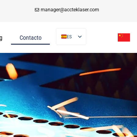
manager@accteklaser.com
g
Contacto
ES
EN
DE
FR
IT
PT
AR
TR
VI
RU