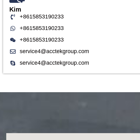
Kim
+8615853190233
+8615853190233
+8615853190233
service4@acctekgroup.com
service4@acctekgroup.com