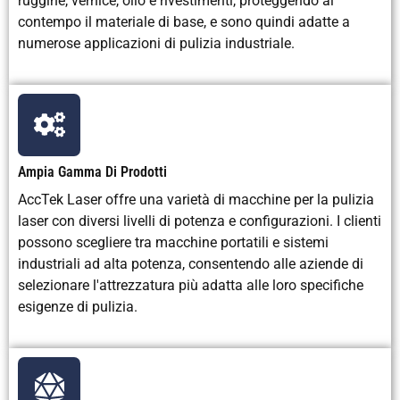
ruggine, vernice, olio e rivestimenti, proteggendo al
Capacità di
Molto alto
Limitato
contempo il materiale di base, e sono quindi adatte a
automazione
numerose applicazioni di pulizia industriale.
Velocità di
Veloce
Veloce
pulizia
Requisiti di
Basso
Elevato a
manutenzione
causa
Ampia Gamma Di Prodotti
dell'usura
AccTek Laser offre una varietà di macchine per la pulizia
laser con diversi livelli di potenza e configurazioni. I clienti
Rischio per la
Basso con
Rischio di
possono scegliere tra macchine portatili e sistemi
sicurezza
schermatura
inalazione di
industriali ad alta potenza, consentendo alle aziende di
adeguata
polveri
selezionare l'attrezzatura più adatta alle loro specifiche
esigenze di pulizia.
Consumo di
Potenza elettrica
È necessaria
energia
moderata
aria
compressa
Qualità della
Ideale per
Finitura