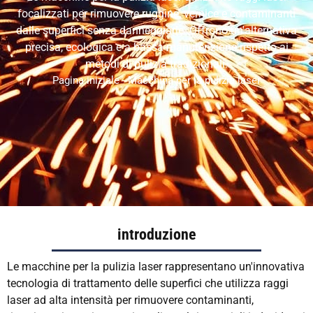
VI
focalizzati per rimuovere ruggine, vernice e contaminanti
RU
dalle superfici senza danneggiarle. Offrono un'alternativa
precisa, ecologica e a bassa manutenzione rispetto ai
JA
metodi di pulizia tradizionali.
KO
Pagina iniziale
-
Macchina per la pulizia laser
HU
CS
TH
PL
introduzione
Le macchine per la pulizia laser rappresentano un'innovativa
tecnologia di trattamento delle superfici che utilizza raggi
laser ad alta intensità per rimuovere contaminanti,