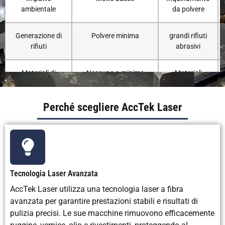
ambientale
da polvere
Generazione di
Polvere minima
grandi rifiuti
rifiuti
abrasivi
Materiali di
Nessuno o minimo
Materiali
consumo
abrasivi
necessari
Perché scegliere AccTek Laser
Necessaria una
Raramente
Spesso
pulizia
secondaria
Costo operativo
Basso a lungo termine
medio
Tecnologia Laser Avanzata
AccTek Laser utilizza una tecnologia laser a fibra
Costo iniziale
Più alto
Basso
avanzata per garantire prestazioni stabili e risultati di
dell'attrezzatura
pulizia precisi. Le sue macchine rimuovono efficacemente