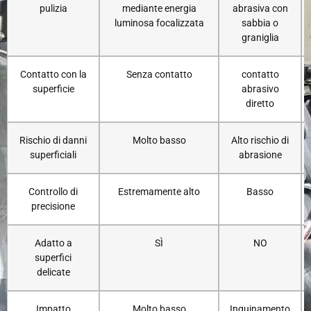
pulizia
mediante energia
abrasiva con
luminosa focalizzata
sabbia o
graniglia
Contatto con la
Senza contatto
contatto
superficie
abrasivo
diretto
Rischio di danni
Molto basso
Alto rischio di
superficiali
abrasione
Controllo di
Estremamente alto
Basso
precisione
Adatto a
SÌ
NO
superfici
delicate
Impatto
Molto basso
Inquinamento