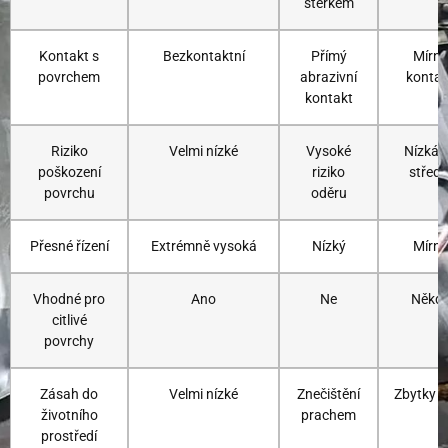
štěrkem
Kontakt s
Bezkontaktní
Přímý
Mírný
povrchem
abrazivní
kontak
kontakt
Riziko
Velmi nízké
Vysoké
Nízká 
poškození
riziko
středn
povrchu
oděru
Přesné řízení
Extrémně vysoká
Nízký
Mírný
Vhodné pro
Ano
Ne
Někd
citlivé
povrchy
Zásah do
Velmi nízké
Znečištění
Zbytky 
životního
prachem
prostředí