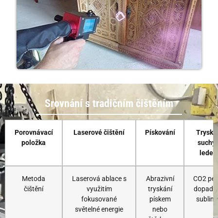
Srovnání s tradičním čištěním
Porovnávací
Laserové čištění
Pískování
Tryská
položka
suchý
lede
Metoda
Laserová ablace s
Abrazivní
CO2 pel
čištění
využitím
tryskání
dopadaj
fokusované
pískem
sublimu
světelné energie
nebo