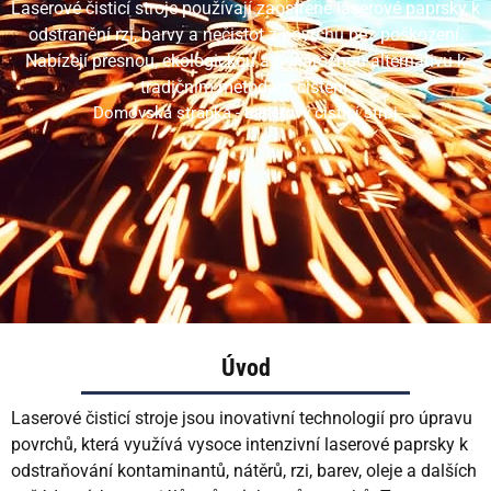
TR
Laserové čisticí stroje používají zaostřené laserové paprsky k
odstranění rzi, barvy a nečistot z povrchů bez poškození.
VI
Nabízejí přesnou, ekologickou a nenáročnou alternativu k
RU
tradičním metodám čištění.
Domovská stránka
-
Laserový čisticí stroj
JA
KO
HU
TH
PL
Úvod
Laserové čisticí stroje jsou inovativní technologií pro úpravu
povrchů, která využívá vysoce intenzivní laserové paprsky k
odstraňování kontaminantů, nátěrů, rzi, barev, oleje a dalších