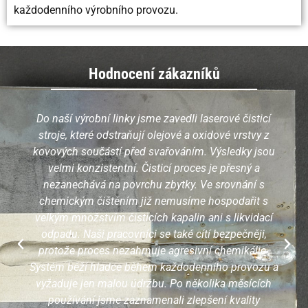
každodenního výrobního provozu.
Hodnocení zákazníků
Do naší výrobní linky jsme zavedli laserové čisticí
stroje, které odstraňují olejové a oxidové vrstvy z
kovových součástí před svařováním. Výsledky jsou
velmi konzistentní. Čisticí proces je přesný a
nezanechává na povrchu zbytky. Ve srovnání s
chemickým čištěním již nemusíme hospodařit s
velkým množstvím čisticích kapalin ani s likvidací
odpadu. Naši pracovníci se také cítí bezpečněji,
protože proces nezahrnuje agresivní chemikálie.
Systém běží hladce během každodenního provozu a
vyžaduje jen malou údržbu. Po několika měsících
používání jsme zaznamenali zlepšení kvality