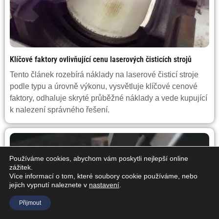
Klíčové faktory ovlivňující cenu laserových čisticích strojů
Tento článek rozebírá náklady na laserové čisticí stroje
podle typu a úrovně výkonu, vysvětluje klíčové cenové
faktory, odhaluje skryté průběžné náklady a vede kupující
k nalezení správného řešení.
Používáme cookies, abychom vám poskytli nejlepší online
zážitek.
Více informací o tom, které soubory cookie používáme, nebo
jejich vypnutí naleznete v
nastavení
.
Přijmout