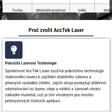
Tvorba
Minimální prašnost
Velký
Malý
odpadu
abrazivní
zbyte
odpad
Proč zvolit AccTek Laser
Potřebný
Žádné nebo
Abrazivní
Suchý le
spotřební
minimální
média
peletá
materiál
Je potřeba
Zřídka
Často
Někd
Pokročilá Laserová Technologie
sekundární
čištění
Společnost AccTek Laser využívá pokročilou technologii
vláknového laseru k zajištění stabilního výkonu a
Provozní
Nízké dlouhodobé
Střední
Středn
přesných výsledků čištění. Jejich stroje poskytují efektivní
náklady
odstraňování rzi, barev, oleje a nátěrů a zároveň chrání
základní materiál, což je činí vhodnými pro mnoho
Počáteční
Vyšší
Nízký
Středn
průmyslových čisticích aplikací.
náklady na
vybavení