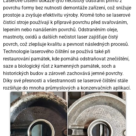
Laserové čištění dokáže tyto nečistoty odstranit přímo z
povrchu formy bez nutnosti demontáže zařízení, což snižuje
prostoje a zvyšuje efektivitu výroby. Kromě toho se laserové
čisticí stroje používají k přípravě povrchu před svařováním,
lepením nebo nanášením povrchů. Odstraněním oleje,
mastnoty, oxidů a dalších nečistot laser zajišťuje čistý
povrch, což zlepšuje kvalitu a pevnost následných procesů.
Technologie laserového čištění se používá také při
restaurování památek, kde pomáhá odstraňovat znečištění,
saze a biologický růst z kamenných památek, soch a
historických budov a zároveň zachovává jemné povrchy.
Díky své přesnosti a všestrannosti se laserové čištění stále
rozšiřuje do mnoha průmyslových a konzervačních aplikací.