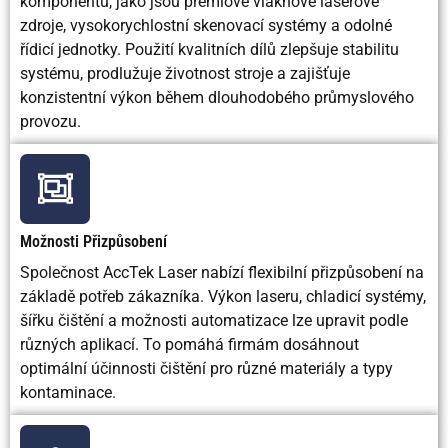
komponentů, jako jsou prémiové vláknové laserové
zdroje, vysokorychlostní skenovací systémy a odolné
Kvalita
Vynikající pro
Hrubá
Dobr
řídicí jednotky. Použití kvalitních dílů zlepšuje stabilitu
přípravy
svařování/lakování
povrchová
systému, prodlužuje životnost stroje a zajišťuje
povrchu
úprava
konzistentní výkon během dlouhodobého průmyslového
provozu.
Vhodné pro
Vynikající
Velmi
Omeze
odstraňování
účinné
rzi
Vhodné pro
Vynikající kontrola
Efektivní,
Dobr
Možnosti Přizpůsobení
odstraňování
ale drsné
barev
Společnost AccTek Laser nabízí flexibilní přizpůsobení na
základě potřeb zákazníka. Výkon laseru, chladicí systémy,
Průmyslové
Výroba, letecký
Těžký
Údržb
šířku čištění a možnosti automatizace lze upravit podle
aplikace
průmysl,
průmysl,
vybave
různých aplikací. To pomáhá firmám dosáhnout
restaurování
loděnice
optimální účinnosti čištění pro různé materiály a typy
kontaminace.