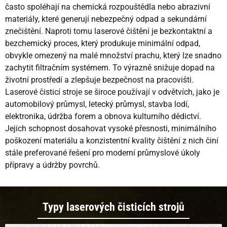
často spoléhají na chemická rozpouštědla nebo abrazivní
materiály, které generují nebezpečný odpad a sekundární
znečištění. Naproti tomu laserové čištění je bezkontaktní a
bezchemický proces, který produkuje minimální odpad,
obvykle omezený na malé množství prachu, který lze snadno
zachytit filtračním systémem. To výrazně snižuje dopad na
životní prostředí a zlepšuje bezpečnost na pracovišti.
Laserové čisticí stroje se široce používají v odvětvích, jako je
automobilový průmysl, letecký průmysl, stavba lodí,
elektronika, údržba forem a obnova kulturního dědictví.
Jejich schopnost dosahovat vysoké přesnosti, minimálního
poškození materiálu a konzistentní kvality čištění z nich činí
stále preferované řešení pro moderní průmyslové úkoly
přípravy a údržby povrchů.
Typy laserových čisticích strojů