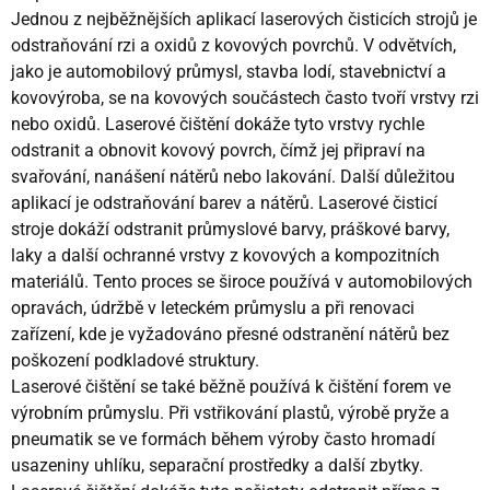
Jednou z nejběžnějších aplikací laserových čisticích strojů je
odstraňování rzi a oxidů z kovových povrchů. V odvětvích,
jako je automobilový průmysl, stavba lodí, stavebnictví a
kovovýroba, se na kovových součástech často tvoří vrstvy rzi
nebo oxidů. Laserové čištění dokáže tyto vrstvy rychle
odstranit a obnovit kovový povrch, čímž jej připraví na
svařování, nanášení nátěrů nebo lakování. Další důležitou
aplikací je odstraňování barev a nátěrů. Laserové čisticí
stroje dokáží odstranit průmyslové barvy, práškové barvy,
laky a další ochranné vrstvy z kovových a kompozitních
materiálů. Tento proces se široce používá v automobilových
opravách, údržbě v leteckém průmyslu a při renovaci
zařízení, kde je vyžadováno přesné odstranění nátěrů bez
poškození podkladové struktury.
Laserové čištění se také běžně používá k čištění forem ve
výrobním průmyslu. Při vstřikování plastů, výrobě pryže a
pneumatik se ve formách během výroby často hromadí
usazeniny uhlíku, separační prostředky a další zbytky.