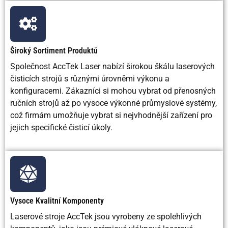
Možnost
Velmi vysoko
Omezený
Mírný
automatizace
Široký Sortiment Produktů
Rychlost
Rychle
Rychle
Středn
Společnost AccTek Laser nabízí širokou škálu laserových
čištění
čisticích strojů s různými úrovněmi výkonu a
konfiguracemi. Zákazníci si mohou vybrat od přenosných
Požadavky
Nízký
Vysoká
Mírný
ručních strojů až po vysoce výkonné průmyslové systémy,
na údržbu
kvůli
což firmám umožňuje vybrat si nejvhodnější zařízení pro
opotřebení
jejich specifické čisticí úkoly.
Bezpečnostní
Nízká s řádným
Riziko
Rizik
riziko
stíněním
vdechnutí
manipul
prachu
s CO
Spotřeba
Střední elektrický
Potřebný
Výrob
Vysoce Kvalitní Komponenty
energie
výkon
stlačený
CO2 pel
Laserové stroje AccTek jsou vyrobeny ze spolehlivých
vzduch