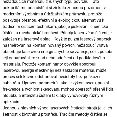
nežádoucích materiálů z různých typů povrchů. Tato
pokročilá metoda čištění si získala značnou pozornost v
moderním výrobním a údržbářském průmyslu, protože
poskytuje přesnou, efektivní a ekologickou alternativu k
tradičním čisticím technikám, jako je pískování, chemické
čištění a mechanické broušení. Princip laserového čištění je
založen na laserové ablaci. Když je pulzní laserový paprsek
nasměrován na kontaminovaný povrch, nežádoucí vrstva
absorbuje laserovou energii a rychle se zahřeje, což způsobí
její odpařování, rozklad nebo oddělení od podkladového
materiálu. Protože kontaminanty obvykle absorbují
laserovou energii efektivněji než základní materiál, může
proces selektivně odstraňovat nečistoty bez poškození
substrátu. Úpravou parametrů, jako je výkon laseru, pulzní
frekvence a rychlost skenování, mohou operátoři přesně řídit
hloubku a intenzitu čištění tak, aby vyhovovaly různým
aplikacím.
Jednou z hlavních výhod laserových čisticích strojů je jejich
šetrnost k životnímu prostředí. Tradiční metody čištění se