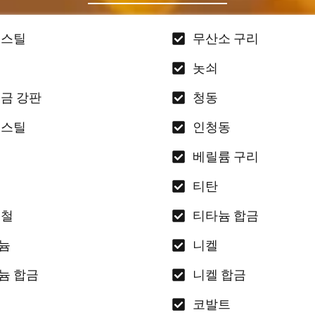
 스틸
무산소 구리
놋쇠
도금 강판
청동
 스틸
인청동
베릴륨 구리
티탄
주철
티타늄 합금
늄
니켈
늄 합금
니켈 합금
코발트