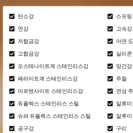
탄소강
스프링
연강
고속강
저합금강
아연 
고합금강
실리콘
오스테나이트계 스테인리스강
망간강
페라이트계 스테인리스강
주철
마르텐사이트 스테인리스강
연성 
듀플렉스 스테인리스 스틸
알류미
슈퍼 듀플렉스 스테인리스 스틸
알루미
공구강
구리