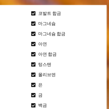
코발트 합금
마그네슘
마그네슘 합금
아연
아연 합금
텅스텐
몰리브덴
은
금
백금