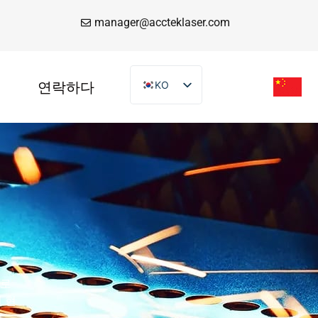
manager@accteklaser.com
연락하다
KO
EN
DE
FR
IT
ES
PT
AR
TR
도로
VI
 현