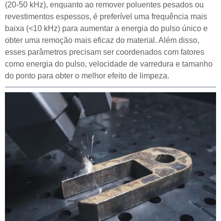
(20-50 kHz), enquanto ao remover poluentes pesados ou
revestimentos espessos, é preferível uma frequência mais
baixa (<10 kHz) para aumentar a energia do pulso único e
obter uma remoção mais eficaz do material. Além disso,
esses parâmetros precisam ser coordenados com fatores
como energia do pulso, velocidade de varredura e tamanho
do ponto para obter o melhor efeito de limpeza.