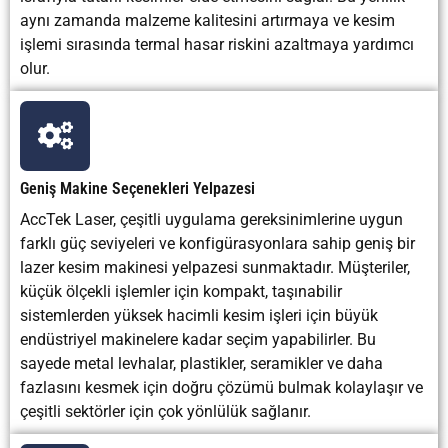
alaşımlı
aynı zamanda malzeme kalitesini artırmaya ve kesim
bileşenler
işlemi sırasında termal hasar riskini azaltmaya yardımcı
olur.
Genel Avantaj
Hassasiyet, hız,
Hassasiyetin
Soğuk ke
otomasyon,
daha az
yapıldığı
kenar kalitesi ve
önemli
ısı etkisin
malzeme
olduğu kaba
ihtiyaç
tasarrufu
kesimler için
duyulmad
arasında en iyi
uygundur.
en iyi so
Geniş Makine Seçenekleri Yelpazesi
denge.
verir.
AccTek Laser, çeşitli uygulama gereksinimlerine uygun
farklı güç seviyeleri ve konfigürasyonlara sahip geniş bir
lazer kesim makinesi yelpazesi sunmaktadır. Müşteriler,
küçük ölçekli işlemler için kompakt, taşınabilir
sistemlerden yüksek hacimli kesim işleri için büyük
endüstriyel makinelere kadar seçim yapabilirler. Bu
sayede metal levhalar, plastikler, seramikler ve daha
fazlasını kesmek için doğru çözümü bulmak kolaylaşır ve
çeşitli sektörler için çok yönlülük sağlanır.