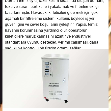
Duman temizleyici, lazer kesim sırasında oluşan dumanı,
tozu ve zararlı partikülleri yakalamak ve filtrelemek için
Konumlandırma
±0,01 mm
tasarlanmıştır. Havadaki kirleticileri gidermek için çok
doğruluğu
aşamalı bir filtreleme sistemi kullanır, böylece iş yeri
güvenliğini ve çevre koşullarını iyileştirir. Yapısı, temiz
Tekrar
±0,03 mm
havanın korunmasına yardımcı olur, operatörün
Konumlandırma
kirleticilere maruz kalmasını azaltır ve endüstriyel
Doğruluğu
standartlara uyumu destekler. Verimli çalışması, daha
sağlıklı ve kontrollü bir üretim ortamı sağlar.
Voltaj ve
380V 50Hz/60Hz
Frekans