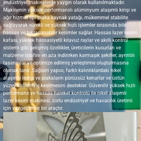
endüstriyel makinelerde yaygın olarak kullanılmaktadır.
Değişimi
parametreleriyle
kaynaklı
Makinenin yüksek performanslı alüminyum alaşımlı kirişi ve
kontrol edilir.
renk
ağır hizmet tipi plaka kaynak yatağı, mükemmel stabilite
değişimi riski
sağlayarak sürekli ve yüksek hızlı işlemler sırasında bile
daha
hassas ve tekrarlanabilir kesimler sağlar. Hassas lazer kesim
yüksek.
kafası, yüksek hassasiyetli kılavuz raylar ve akıllı kontrol
sistemi gibi gelişmiş özellikler, üreticilerin kusurları ve
Hız kesmek
İnce ve orta
Kaba
Lazer ve
malzeme israfını en aza indirirken karmaşık şekiller, ayrıntılı
kalınlıktaki nikel
kesimler için
plazmad
tasarımlar ve optimize edilmiş yerleştirme oluşturmasına
alaşımlı levhalar
hızlı, ancak
daha yav
için hızlı
hassasiyet
olanak tanır. Sağlam yapısı, farklı kalınlıklardaki nikel
açısından
alaşımlı levha ve plakaların pürüzsüz kenarlar ve üstün
daha az
yüzey kalitesiyle kesilmesini destekler. Güvenilir yüksek hızlı
etkili.
performans ve hassas hareket kontrolü ile nikel alaşımlı
lazer kesim makinesi, zorlu endüstriyel ve havacılık üretimi
İnce Levha
İnce nikel
Çarpık veya
İyi, ama 
için vazgeçilmez bir araçtır.
Performansı
alaşımlı levhalar
pürüzlü
az verimli
ve hassas
kenarlara
hatlar için
neden
mükemmeldir.
olabilir.