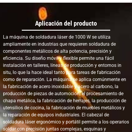
Zona afectada
Pequeño
Más grande
Más
por el calor
que la
que 
soldadura láser
sold
Aplicación del producto
Distorsión del
Bajo
Medio
Medi
La máquina de soldadura láser de 1000 W se utiliza
material
ampliamente en industrias que requieren soldadura de
componentes metálicos de alta potencia, precisión y
Resistencia a la
Alto con
Alto
Alto
eficiencia. Su diseño móvil y flexible permite una fácil
soldadura
parámetros
correctos
instalación en talleres, líneas de producción y entornos in
situ, lo que la hace ideal tanto para tareas de fabricación
como de reparación. La máquina se aplica comúnmente en
Soldadura de
Excelente para
Bueno, pero
Es p
la fabricación de acero inoxidable y acero al carbono, la
metales
láminas
requiere un
el r
delgados
delgadas y
control experto.
perf
producción de piezas de automoción, el procesamiento de
piezas de
may
chapa metálica, la fabricación de herrajes, la producción de
precisión.
utensilios de cocina, la fabricación de muebles metálicos y
la reparación de equipos industriales. El cabezal de
Soldadura de
Adecuado para
Adecuado pero
Muy
soldadura láser ergonómico y portátil permite a los operarios
metales
sistemas de alta
más lento
para
soldar con precisión juntas complejas, esquinas y