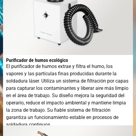
Longitud del
10 m (JPT: 15 m)
cable de fibra
Tipo de
Refrigeración por agua
enfriamiento
Rango de
20-200 kHz
frecuencia de
pulso
Purificador de humos ecológico
El purificador de humos extrae y filtra el humo, los
vapores y las partículas finas producidas durante la
Voltaje y
380 V/220 V 50/60 h
soldadura láser. Utiliza un sistema de filtración por capas
frecuencia
para capturar los contaminantes y liberar aire más limpio
en el área de trabajo. Su diseño mejora la seguridad del
Ambiente de
10-40℃
operario, reduce el impacto ambiental y mantiene limpia
trabajo
la zona de trabajo. Su fiable sistema de filtración
garantiza un funcionamiento estable en procesos de
Humedad de
5-95%
soldadura continuos.
funcionamiento