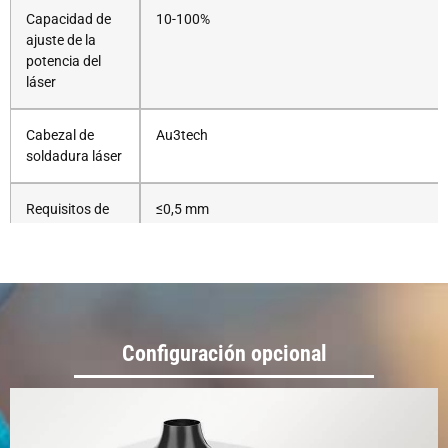
Capacidad de
10-100%
ajuste de la
potencia del
láser
Cabezal de
Au3tech
soldadura láser
Requisitos de
≤0,5 mm
separación de
soldadura
Sistema de
Au3tech
control
Configuración opcional
Distancia focal
160 mm
esperada