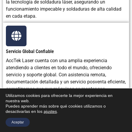
la tecnología de soldadura láser, asegurando un
funcionamiento impecable y soldaduras de alta calidad
en cada etapa.
Servicio Global Confiable
AccTek Laser cuenta con una amplia experiencia
atendiendo a clientes en todo el mundo, ofreciendo
servicio y soporte global. Con asistencia remota,
documentación detallada y un servicio posventa eficiente,
garantizamos que sus máquinas se mantengan
operativas, minimizando el tiempo de inactividad y
Utilizamos cookies para ofrecerte la mejor experiencia en
nuestra web.
maximizando la productividad. Nuestra sólida presencia
Puedes aprender más sobre qué cookies utilizamos o
global garantiza soporte a largo plazo para nuestros
desactivarlas en los
ajustes
.
clientes, asegurando su satisfacción y resultados de alto
Aceptar
rendimiento durante años.