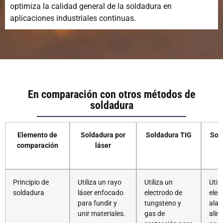
optimiza la calidad general de la soldadura en
aplicaciones industriales continuas.
En comparación con otros métodos de
soldadura
Elemento de
Soldadura por
Soldadura TIG
Sol
comparación
láser
Principio de
Utiliza un rayo
Utiliza un
Util
soldadura
láser enfocado
electrodo de
elec
para fundir y
tungsteno y
alam
unir materiales.
gas de
alim