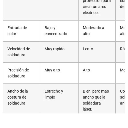
protección para
cont
crear un arco
de p
eléctrico.
Entrada de
Bajo y
Moderado a
Mod
calor
concentrado
alto
alto
Velocidad de
Muy rapido
Lento
Ráp
soldadura
Precisión de
Muy alto
Alto
Med
soldadura
Ancho de la
Estrecho y
Bien, pero más
Cor
costura de
limpio
ancho que la
sol
soldadura
soldadura
anc
láser.