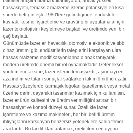
bilimsel araştırmalarda kullanılıyordu, ancak yüksek
hassasiyetli, temassız malzeme işleme potansiyelleri kısa
sürede belirginleşti. 1980'lere gelindiğinde, endüstriler
kaynak, kesme, işaretleme ve gravür gibi uygulamalar için
lazer teknolojisini keşfetmeye başladı ve üretimde yeni bir
çağ başlattı.
Günümüzde lazerler, havacılık, otomotiv, elektronik ve tıbbi
cihaz üretimi gibi endüstrilerin taleplerini karşılayan ultra
hassas malzeme modifikasyonlarına olanak tanıyarak
modern üretimde önemli bir rol oynamaktadır. Geleneksel
yöntemlerin aksine, lazer işleme temassızdır, aşınmayı en
aza indirir ve tutarlı sonuçlar sağlarken takım ömrünü uzatır.
Hassas yüzeylerde karmaşık logoları işaretlemek veya metal
üzerine derin, dayanıklı tasarımlar kazımak için kullanılsın,
lazerler ürün kalitesini ve üretim verimliliğini artıran bir
hassasiyet ve kontrol düzeyi sunar. Özellikle lazer
işaretleme ve kazıma makineleri, her biri belirli üretim
ihtiyaçlarını karşılayan benzersiz yeteneklere sahip temel
araçlardır. Bu farklılıkları anlamak, üreticilerin en uygun