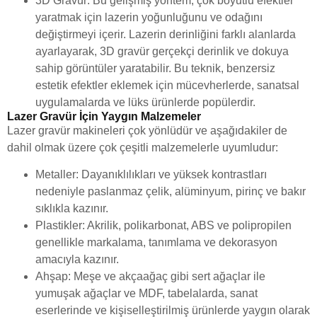
3D Gravür: Bu gelişmiş yöntem, çok boyutlu efektler
yaratmak için lazerin yoğunluğunu ve odağını
değiştirmeyi içerir. Lazerin derinliğini farklı alanlarda
ayarlayarak, 3D gravür gerçekçi derinlik ve dokuya
sahip görüntüler yaratabilir. Bu teknik, benzersiz
estetik efektler eklemek için mücevherlerde, sanatsal
uygulamalarda ve lüks ürünlerde popülerdir.
Lazer Gravür İçin Yaygın Malzemeler
Lazer gravür makineleri çok yönlüdür ve aşağıdakiler de
dahil olmak üzere çok çeşitli malzemelerle uyumludur:
Metaller: Dayanıklılıkları ve yüksek kontrastları
nedeniyle paslanmaz çelik, alüminyum, pirinç ve bakır
sıklıkla kazınır.
Plastikler: Akrilik, polikarbonat, ABS ve polipropilen
genellikle markalama, tanımlama ve dekorasyon
amacıyla kazınır.
Ahşap: Meşe ve akçaağaç gibi sert ağaçlar ile
yumuşak ağaçlar ve MDF, tabelalarda, sanat
eserlerinde ve kişiselleştirilmiş ürünlerde yaygın olarak