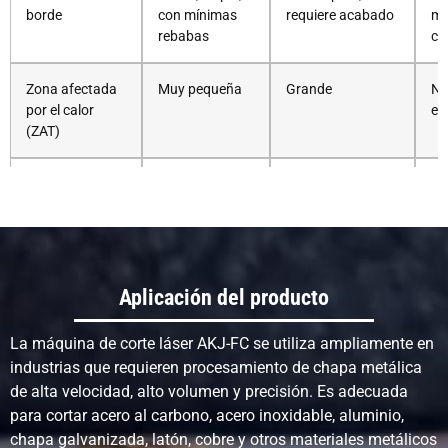
borde
con mínimas
requiere acabado
ma
rebabas
cal
Zona afectada
Muy pequeña
Grande
Ni
por el calor
en 
(ZAT)
Velocidad
Muy rápido
Rápido (metales
De
cortante
(especialmente
gruesos)
me
metales
delgados)
Aplicación del producto
Capacidad de
De grosor
Excelente para
Ex
espesor
medio a espeso
metales gruesos
ma
La máquina de corte láser AKJ-FC se utiliza ampliamente en
(depende de la
gr
potencia)
industrias que requieren procesamiento de chapa metálica
de alta velocidad, alto volumen y precisión. Es adecuada
para cortar acero al carbono, acero inoxidable, aluminio,
Ancho de
Muy estrecho
Más amplio
Me
ranura
chapa galvanizada, latón, cobre y otros materiales metálicos