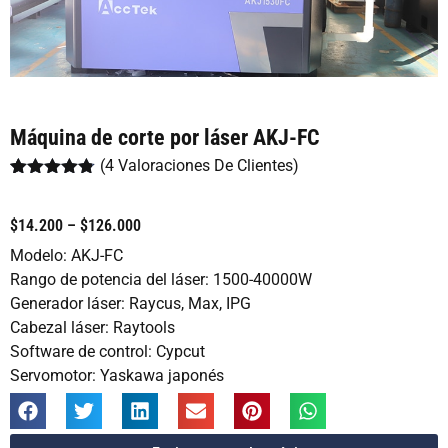
Máquina de corte por láser AKJ-FC
(
4
Valoraciones De Clientes)
Valorado
4
con
4.75
de
5 en base
$14.200 – $126.000
a
valoraciones
Modelo: AKJ-FC
de clientes
Rango de potencia del láser: 1500-40000W
Generador láser: Raycus, Max, IPG
Cabezal láser: Raytools
Software de control: Cypcut
Servomotor: Yaskawa japonés