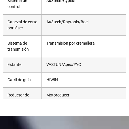
Sistema de
Au3tech/Cypcut
control
Cabezal de corte
Au3tech/Raytools/Boci
por láser
Sistema de
Transmisión por cremallera
transmisión
Estante
VASTUN/Apex/YYC
Carril de guía
HIWIN
Reductor de
Motoreducer
engranajes
Husillo de bolas
Lesión cerebral traumática