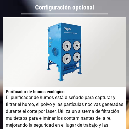
Servo motor
Delta/Yaskawa
Configuración opcional
Componentes
Schneider
electrónicos
Componentes
SMC/AirTAC
neumáticos
Enfriador de
S&A/Hanli
agua
Velocidad
100m/min
máxima de
Purificador de humos ecológico
movimiento
El purificador de humos está diseñado para capturar y
filtrar el humo, el polvo y las partículas nocivas generadas
Aceleración
1.0G
durante el corte por láser. Utiliza un sistema de filtración
máxima
multietapa para eliminar los contaminantes del aire,
mejorando la seguridad en el lugar de trabajo y las