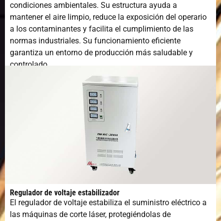
Precisión de
±0,01 mm
condiciones ambientales. Su estructura ayuda a
posicionamiento
mantener el aire limpio, reduce la exposición del operario
a los contaminantes y facilita el cumplimiento de las
Precisión de
±0,03 mm
normas industriales. Su funcionamiento eficiente
posicionamiento
garantiza un entorno de producción más saludable y
repetido
controlado.
Voltaje y
380V 50Hz/60Hz
frecuencia
Regulador de voltaje estabilizador
El regulador de voltaje estabiliza el suministro eléctrico a
las máquinas de corte láser, protegiéndolas de