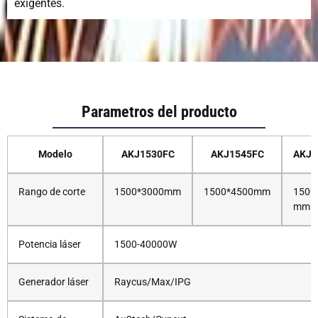
exigentes.
Parametros del producto
Modelo
AKJ1530FC
AKJ1545FC
AKJ1
Rango de corte
1500*3000mm
1500*4500mm
1500
mm
Potencia láser
1500-40000W
Generador láser
Raycus/Max/IPG