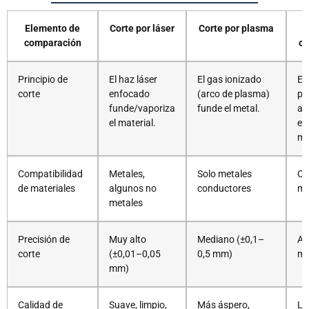
Elemento de
Corte por láser
Corte por plasma
comparación
ch
Principio de
El haz láser
El gas ionizado
El
corte
enfocado
(arco de plasma)
pr
funde/vaporiza
funde el metal.
ab
el material.
er
ma
Compatibilidad
Metales,
Solo metales
Ca
de materiales
algunos no
conductores
ma
metales
Precisión de
Muy alto
Mediano (±0,1–
Al
corte
(±0,01–0,05
0,5 mm)
m
mm)
Calidad de
Suave, limpio,
Más áspero,
Lis