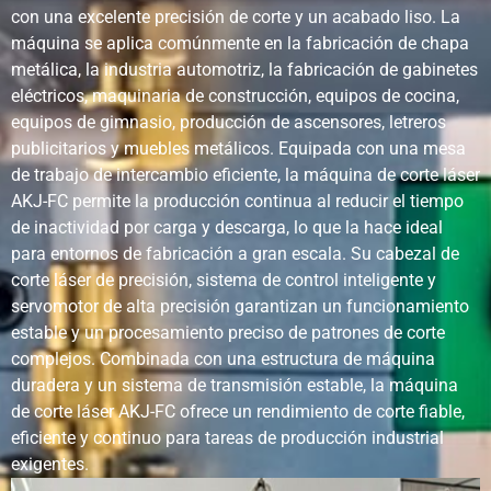
con una excelente precisión de corte y un acabado liso. La
máquina se aplica comúnmente en la fabricación de chapa
Deformación
Mínimo
Moderado debido
Ni
metálica, la industria automotriz, la fabricación de gabinetes
del material
al calor
eléctricos, maquinaria de construcción, equipos de cocina,
equipos de gimnasio, producción de ascensores, letreros
Capacidad de
Altamente
Automatizado
Au
publicitarios y muebles metálicos. Equipada con una mesa
automatización
automatizado
de trabajo de intercambio eficiente, la máquina de corte láser
(CNC/robótica)
AKJ-FC permite la producción continua al reducir el tiempo
de inactividad por carga y descarga, lo que la hace ideal
Costo
De intensidad
Medio
Al
para entornos de fabricación a gran escala. Su cabezal de
operacional
media a alta
+
(depende del
ma
corte láser de precisión, sistema de control inteligente y
tipo de láser)
servomotor de alta precisión garantizan un funcionamiento
estable y un procesamiento preciso de patrones de corte
complejos. Combinada con una estructura de máquina
Requisitos de
Moderado
Moderado
Al
mantenimiento
(óptica, fuente)
(consumibles)
se
duradera y un sistema de transmisión estable, la máquina
de corte láser AKJ-FC ofrece un rendimiento de corte fiable,
eficiente y continuo para tareas de producción industrial
Impacto
Bajas
Produce humos y
No
exigentes.
medioambiental
emisiones,
gases
ca
proceso limpio
pe