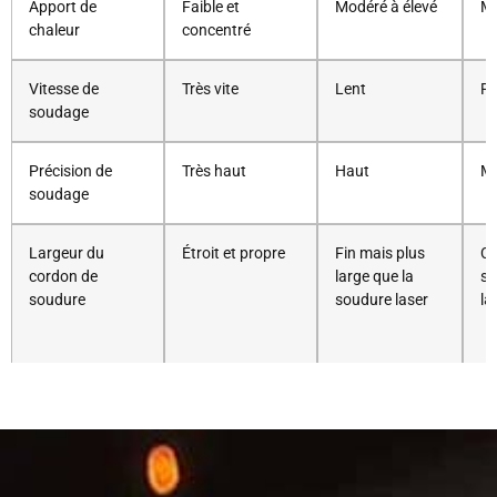
Apport de
Faible et
Modéré à élevé
Mo
chaleur
concentré
Vitesse de
Très vite
Lent
Ra
soudage
Précision de
Très haut
Haut
M
soudage
Largeur du
Étroit et propre
Fin mais plus
Co
cordon de
large que la
so
soudure
soudure laser
la
Zone affectée
Petit
Plus grand que
Pl
par la chaleur
le soudage
le
laser