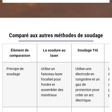
Comparé aux autres méthodes de soudage
Élément de
La soudure au
Soudage TIG
comparaison
laser
Principe de
Utilise un
Utilise une
Ut
soudage
faisceau laser
électrode en
él
focalisé pour
tungstène et un
al
fondre et
gaz de
co
assembler des
protection pour
ga
matériaux
créer un arc
pr
électrique.