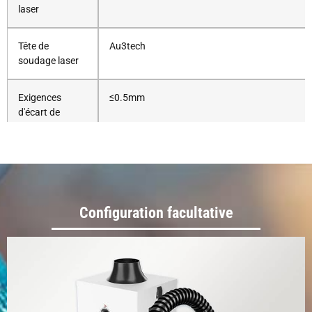
laser
Tête de
Au3tech
soudage laser
Exigences
≤0.5mm
d'écart de
soudure
Système de
Au3tech
contrôle
Configuration facultative
Distance focale
160mm
attendue
Longueur du
10 m (JPT : 15 m)
câble fibre