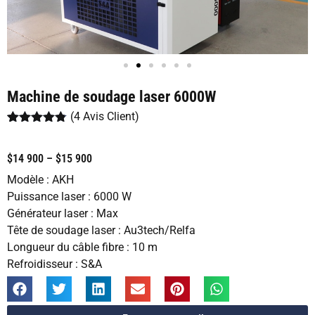
Machine de soudage laser 6000W
(
4
Avis Client)
Noté
4
4.75
sur 5
basé sur
$14 900 – $15 900
notations
client
Modèle : AKH
Puissance laser : 6000 W
Générateur laser : Max
Tête de soudage laser : Au3tech/Relfa
Longueur du câble fibre : 10 m
Refroidisseur : S&A