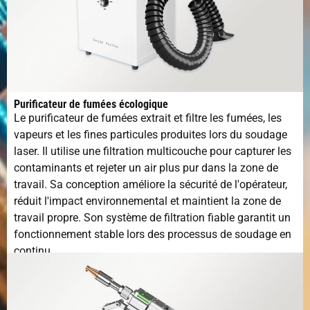
Type de
Eau froide
refroidissement
Plage de
20-200 kHz
fréquence
d'impulsion
Purificateur de fumées écologique
Le purificateur de fumées extrait et filtre les fumées, les
Tension et
380 V/220 V 50/60 h
vapeurs et les fines particules produites lors du soudage
fréquence
laser. Il utilise une filtration multicouche pour capturer les
contaminants et rejeter un air plus pur dans la zone de
Environnement
10-40℃
travail. Sa conception améliore la sécurité de l'opérateur,
de travail
réduit l'impact environnemental et maintient la zone de
travail propre. Son système de filtration fiable garantit un
humidité
5-95%
fonctionnement stable lors des processus de soudage en
d'exploitation
continu.