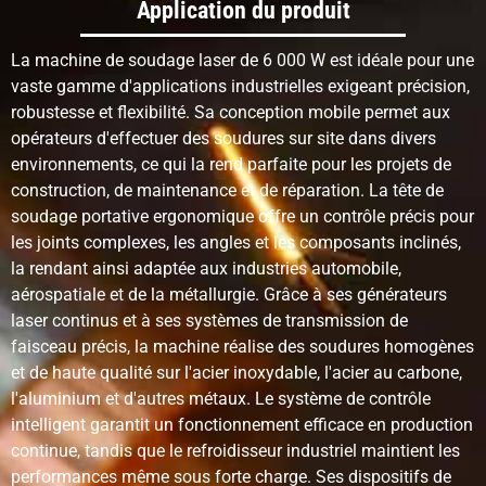
Application du produit
Distorsion du
Faible
Moyen
Mo
La machine de soudage laser de 6 000 W est idéale pour une
matériau
vaste gamme d'applications industrielles exigeant précision,
robustesse et flexibilité. Sa conception mobile permet aux
Force de
Haut avec les
Haut
H
opérateurs d'effectuer des soudures sur site dans divers
soudage
paramètres
corrects
environnements, ce qui la rend parfaite pour les projets de
construction, de maintenance et de réparation. La tête de
soudage portative ergonomique offre un contrôle précis pour
Soudage des
Idéal pour les
Bien, mais
C'
les joints complexes, les angles et les composants inclinés,
métaux minces
tôles fines et les
nécessite une
ma
pièces de
maîtrise experte
d'
la rendant ainsi adaptée aux industries automobile,
précision
de
aérospatiale et de la métallurgie. Grâce à ses générateurs
es
laser continus et à ses systèmes de transmission de
faisceau précis, la machine réalise des soudures homogènes
Soudage de
Adapté aux
Convient, mais
Co
et de haute qualité sur l'acier inoxydable, l'acier au carbone,
métaux épais
systèmes haute
plus lent
pa
l'aluminium et d'autres métaux. Le système de contrôle
puissance et à
au
intelligent garantit un fonctionnement efficace en production
une conception
ép
continue, tandis que le refroidisseur industriel maintient les
de joint
performances même sous forte charge. Ses dispositifs de
appropriée