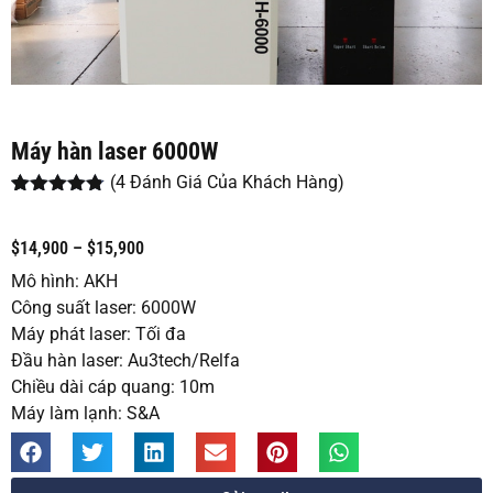
Máy hàn laser 6000W
(
4
Đánh Giá Của Khách Hàng)
4.75
4
trên 5
dựa trên
đánh giá
$14,900 – $15,900
Mô hình: AKH
Công suất laser: 6000W
Máy phát laser: Tối đa
Đầu hàn laser: Au3tech/Relfa
Chiều dài cáp quang: 10m
Máy làm lạnh: S&A