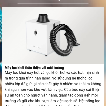
tiêu cự dự kiến
Chiều dài cáp
10m (Nhật Bản: 15m)
quang
Chế độ làm
Làm mát bằng nước
mát
Dải tần số
20-200 KHz
xung
Máy lọc khói thân thiện với môi trường
Điện áp và tần
380V/220V 50/60H
Máy lọc khói này hút và lọc khói, hơi và các hạt mịn sinh
số
ra trong quá trình hàn laser. Nó sử dụng hệ thống lọc
nhiều lớp để giữ lại các chất gây ô nhiễm và thải ra không
Môi trường
10-40℃
khí sạch hơn vào khu vực làm việc. Cấu trúc này cải thiện
làm việc
sự an toàn cho người vận hành, giảm tác động đến môi
trường và giữ cho khu vực làm việc sạch sẽ. Hệ thống lọc
Độ ẩm hoạt
5-95%