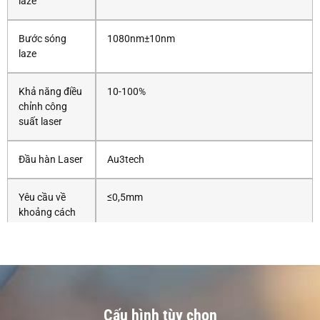
laze
Bước sóng
1080nm±10nm
laze
Khả năng điều
10-100%
chỉnh công
suất laser
Đầu hàn Laser
Au3tech
Yêu cầu về
≤0,5mm
khoảng cách
hàn
Hệ thống điều
Au3tech
khiển
Cấu hình tùy chọn
Khoảng cách
160mm