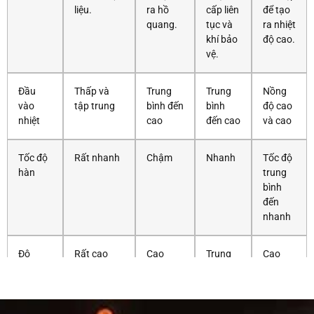
liệu.
ra hồ
cấp liên
để tạo
quang.
tục và
ra nhiệt
khí bảo
độ cao.
vệ.
Đầu
Thấp và
Trung
Trung
Nồng
vào
tập trung
bình đến
bình
độ cao
nhiệt
cao
đến cao
và cao
Tốc độ
Rất nhanh
Chậm
Nhanh
Tốc độ
hàn
trung
bình
đến
nhanh
Độ
Rất cao
Cao
Trung
Cao
chính
bình
xác
hàn