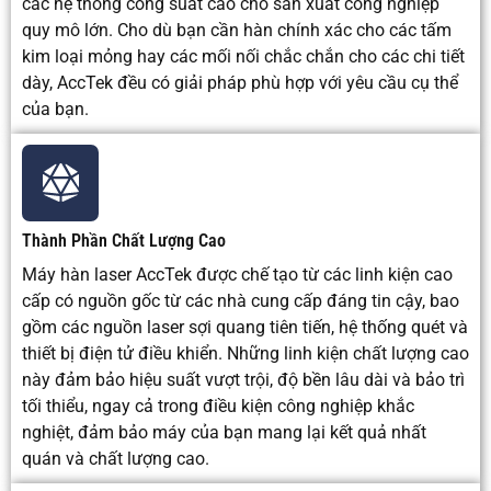
các hệ thống công suất cao cho sản xuất công nghiệp
hoạt
nhân công
nhân
vừa
nhiên
quy mô lớn. Cho dù bạn cần hàn chính xác cho các tấm
động
và hoàn
công
phải
liệu và
kim loại mỏng hay các mối nối chắc chắn cho các chi tiết
thiện thấp
cao hơn
bao
bảo trì
dày, AccTek đều có giải pháp phù hợp với yêu cầu cụ thể
hơn, nhưng
do tốc
gồm cả
thiết bị
của bạn.
chi phí thiết
độ làm
phí dây
cao
bị cao hơn.
việc
dẫn và
hơn
chậm
khí đốt.
hơn.
Các
Các bộ
Hàn thủ
Các bộ
Hàng
Thành Phần Chất Lượng Cao
kịch
phận kim
công
phận
không
Máy hàn laser AccTek được chế tạo từ các linh kiện cao
bản
loại chính
chất
kết cấu,
vũ trụ,
cấp có nguồn gốc từ các nhà cung cấp đáng tin cậy, bao
ứng
xác, thép
lượng
gia
hàn
gồm các nguồn laser sợi quang tiên tiến, hệ thống quét và
dụng
không gỉ,
cao,
công,
chính
thiết bị điện tử điều khiển. Những linh kiện chất lượng cao
tốt
nhôm, tấm
thép
chế tạo
xác,
nhất
kim loại,
không gỉ
kim loại
các tiết
này đảm bảo hiệu suất vượt trội, độ bền lâu dài và bảo trì
linh kiện
mỏng,
hạng
diện
tối thiểu, ngay cả trong điều kiện công nghiệp khắc
pin, phụ
ống và
nặng
dày và
nghiệt, đảm bảo máy của bạn mang lại kết quả nhất
tùng ô tô
các bộ
và hàn
các
quán và chất lượng cao.
và sản
phận
khối
ứng
xuất tự
trang
lượng
dụng