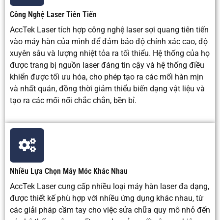
kém.
Công Nghệ Laser Tiên Tiến
AccTek Laser tích hợp công nghệ laser sợi quang tiên tiến
Xử lý
Thông
Có thể
Thường
Có thể
vào máy hàn của mình để đảm bảo độ chính xác cao, độ
sau khi
thường chỉ
cần
đòi hỏi
cần
hàn
cần mài
hoàn
phải
hoàn
xuyên sâu và lượng nhiệt tỏa ra tối thiểu. Hệ thống của họ
hoặc đánh
thiện
làm
thiện
được trang bị nguồn laser đáng tin cậy và hệ thống điều
bóng một
nhẹ
sạch,
tùy
khiển được tối ưu hóa, cho phép tạo ra các mối hàn mịn
chút là đủ.
mài
thuộc
và nhất quán, đồng thời giảm thiểu biến dạng vật liệu và
hoặc
vào
tạo ra các mối nối chắc chắn, bền bỉ.
loại bỏ
ứng
các vết
dụng.
bắn
tóe.
Chi phí
Chi phí đầu
Thấp
Trung
Trung
Nhiều Lựa Chọn Máy Móc Khác Nhau
thiết bị
tư ban đầu
đến
bình
bình
cao hơn
trung
đến
AccTek Laser cung cấp nhiều loại máy hàn laser đa dạng,
bình
cao
được thiết kế phù hợp với nhiều ứng dụng khác nhau, từ
các giải pháp cầm tay cho việc sửa chữa quy mô nhỏ đến
Chi phí
Chi phí
Chi phí
Chi phí
Chi phí