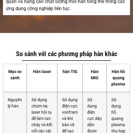
quán và nâng cao chất lượng mối hàn tổng thể trong các
ứng dụng công nghiệp liên tục.
So sánh với các phương pháp hàn khác
Mục so
Hàn laser
hàn TIG
Hàn
Hàn hồ
sánh
MIG
quang
plasma
Nguyên
Sử dụng
Sử dụng
Sử
Sử
lý hàn
chùm tia
điện cực
dụng
dụng
laser hội tụ
vonfram
điện
hồ
để làm tan
và khí
cực dây
quang
chảy và kết
bảo vệ
dẫn
plasma
nối các vật
để tạo
được
thu hẹp