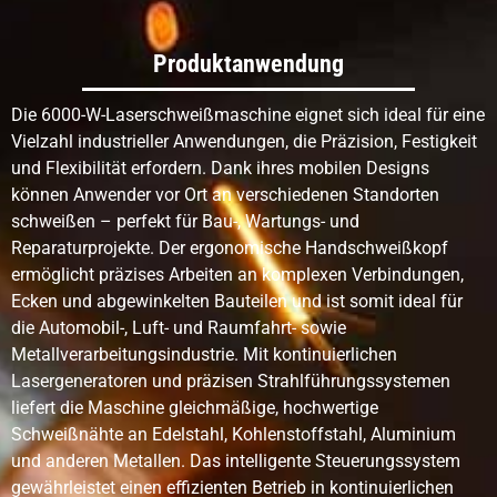
Dünnmetallschweißen
Hervorragend geeignet für
Gut,
dünne Bleche und
geüb
Produktanwendung
Präzisionsteile
Die 6000-W-Laserschweißmaschine eignet sich ideal für eine
Dickes Metallschweißen
Geeignet für
Geei
Vielzahl industrieller Anwendungen, die Präzision, Festigkeit
Hochleistungssysteme
lang
und Flexibilität erfordern. Dank ihres mobilen Designs
und bei entsprechender
können Anwender vor Ort an verschiedenen Standorten
Verbindungskonstruktion
schweißen – perfekt für Bau-, Wartungs- und
Reparaturprojekte. Der ergonomische Handschweißkopf
Aussehen der
Glatt, schmal und sauber
Saub
ermöglicht präzises Arbeiten an komplexen Verbindungen,
Schweißnaht
ansp
Ecken und abgewinkelten Bauteilen und ist somit ideal für
fach
Bedi
die Automobil-, Luft- und Raumfahrt- sowie
Metallverarbeitungsindustrie. Mit kontinuierlichen
Lasergeneratoren und präzisen Strahlführungssystemen
liefert die Maschine gleichmäßige, hochwertige
Füllmaterial
Oft ist kein Füllstoff
Fülld
erforderlich; Füllstoff kann
manu
Schweißnähte an Edelstahl, Kohlenstoffstahl, Aluminium
bei Bedarf hinzugefügt
und anderen Metallen. Das intelligente Steuerungssystem
werden.
gewährleistet einen effizienten Betrieb in kontinuierlichen