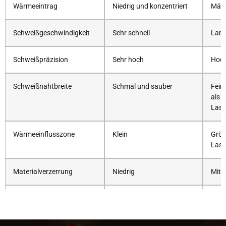
Wärmeeintrag
Niedrig und konzentriert
Mäßi
Schweißgeschwindigkeit
Sehr schnell
Lan
Schweißpräzision
Sehr hoch
Hoc
Schweißnahtbreite
Schmal und sauber
Fein,
als 
Lase
Wärmeeinflusszone
Klein
Größ
Lase
Materialverzerrung
Niedrig
Mitte
Schweißfestigkeit
Hoch bei korrekten
Hoc
Parametern