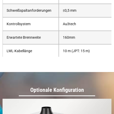
Schweißspaltanforderungen
≤0,5 mm
Kontrollsystem
Au3tech
Erwartete Brennweite
160mm
LWL-Kabellänge
10 m (JPT: 15 m)
Kühltyp
Wasserkühlen
Impulsfrequenzbereich
20-200 kHz
Optionale Konfiguration
Spannung und Frequenz
380 V/220 V 50/60 h
Arbeitsumfeld
10-40℃