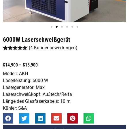
6000W Laserschweißgerät
(
4
Kundenbewertungen)
Bewertet
4
mit
4.75
von 5,
$14,900 – $15,900
basierend
auf
Modell: AKH
Kundenbewertungen
Laserleistung: 6000 W
Lasergenerator: Max
Laserschweißkopf: Au3tech/Relfa
Länge des Glasfaserkabels: 10 m
Kühler: S&A