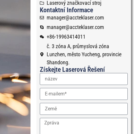
Laserový značkovací stroj
Kontaktní Informace
manager@accteklaser.com
manager@accteklaser.com
+86-19963414011
č. 3 zóna A, průmyslová zóna
Lunzhen, město Yucheng, provincie
Shandong.
Získejte Laserová Řešení