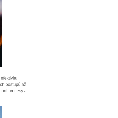
efektivitu
ích postupů až
obní procesy a