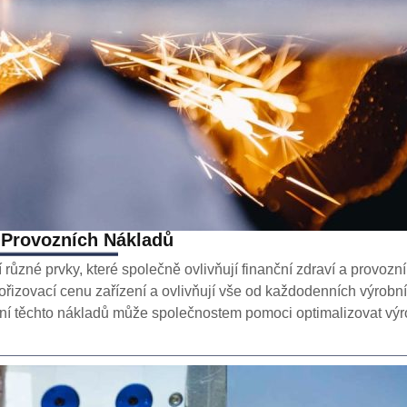
 Provozních Nákladů
různé prvky, které společně ovlivňují finanční zdraví a provozní 
ořizovací cenu zařízení a ovlivňují vše od každodenních výrobn
zení těchto nákladů může společnostem pomoci optimalizovat výr