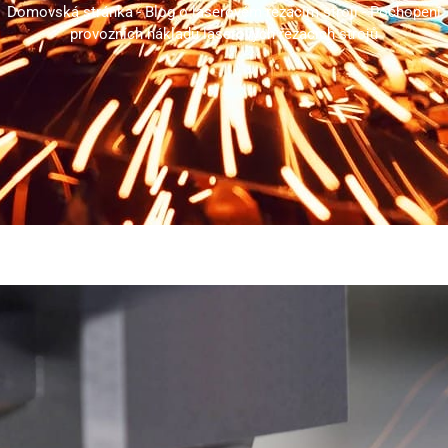
Domovská stránka
-
Blog o laserovém řezacím stroji
-
Pochopení
provozních nákladů laserových řezacích strojů