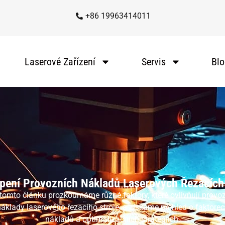
+86 19963414011
Laserové Zařízení
Servis
Blo
pení Provozních Nákladů Laserových Řezacích 
tomto článku prozkoumáme různé faktory, které ovlivňují provo
áklady laserového řezacího stroje, a získáme přehled o faktore
nákladů a optimalizačních strategiích.