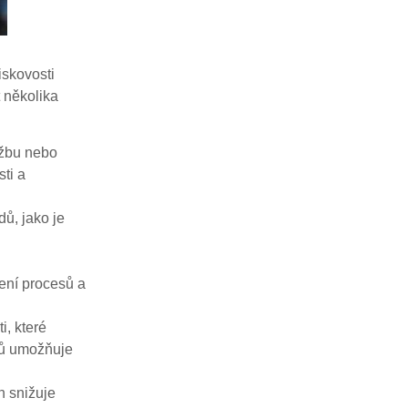
iskovosti
 několika
ržbu nebo
ti a
ů, jako je
zení procesů a
, které
dů umožňuje
n snižuje