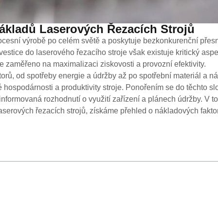
kladů Laserových Řezacích Strojů
rocesní výrobě po celém světě a poskytuje bezkonkurenční přes
vestice do laserového řezacího stroje však existuje kritický aspek
e zaměřeno na maximalizaci ziskovosti a provozní efektivity.
torů, od spotřeby energie a údržby až po spotřební materiál a n
é hospodárnosti a produktivity stroje. Ponořením se do těchto sl
 informovaná rozhodnutí o využití zařízení a plánech údržby. V t
aserových řezacích strojů, získáme přehled o nákladových fakto