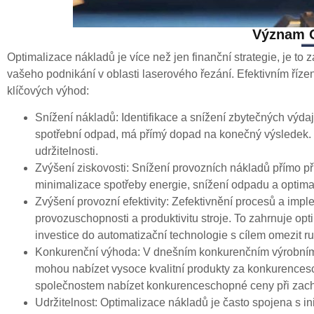
Význam O
Optimalizace nákladů je více než jen finanční strategie, je to 
vašeho podnikání v oblasti laserového řezání. Efektivním ří
klíčových výhod:
Snížení nákladů: Identifikace a snížení zbytečných výd
spotřební odpad, má přímý dopad na konečný výsledek. In
udržitelnosti.
Zvýšení ziskovosti: Snížení provozních nákladů přímo př
minimalizace spotřeby energie, snížení odpadu a optima
Zvýšení provozní efektivity: Zefektivnění procesů a im
provozuschopnosti a produktivitu stroje. To zahrnuje opt
investice do automatizační technologie s cílem omezit r
Konkurenční výhoda: V dnešním konkurenčním výrobním pr
mohou nabízet vysoce kvalitní produkty za konkurences
společnostem nabízet konkurenceschopné ceny při zacho
Udržitelnost: Optimalizace nákladů je často spojena s ini