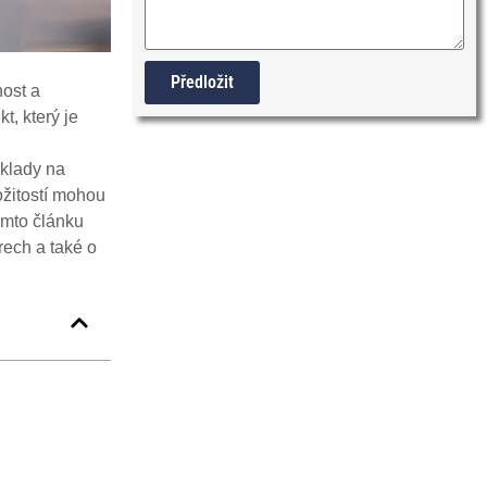
Předložit
nost a
t, který je
Alternative:
áklady na
ožitostí mohou
omto článku
rech a také o