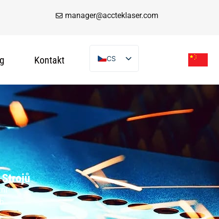
manager@accteklaser.com
g
Kontakt
CS
EN
DE
FR
IT
ES
PT
AR
Strojů
TR
zní
ch
VI