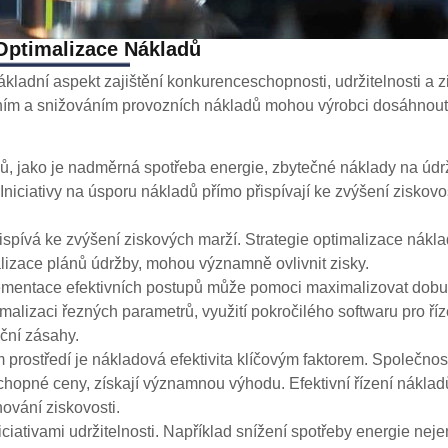
ptimalizace Nákladů
základní aspekt zajištění konkurenceschopnosti, udržitelnosti a z
zením a snižováním provozních nákladů mohou výrobci dosáhnout
ajů, jako je nadměrná spotřeba energie, zbytečné náklady na úd
iciativy na úsporu nákladů přímo přispívají ke zvýšení ziskovos
ispívá ke zvýšení ziskových marží. Strategie optimalizace náklad
lizace plánů údržby, mohou významně ovlivnit zisky.
plementace efektivních postupů může pomoci maximalizovat dobu
imalizaci řezných parametrů, využití pokročilého softwaru pro ří
uční zásahy.
ostředí je nákladová efektivita klíčovým faktorem. Společnosti
chopné ceny, získají významnou výhodu. Efektivní řízení nákla
vání ziskovosti.
ciativami udržitelnosti. Například snížení spotřeby energie neje