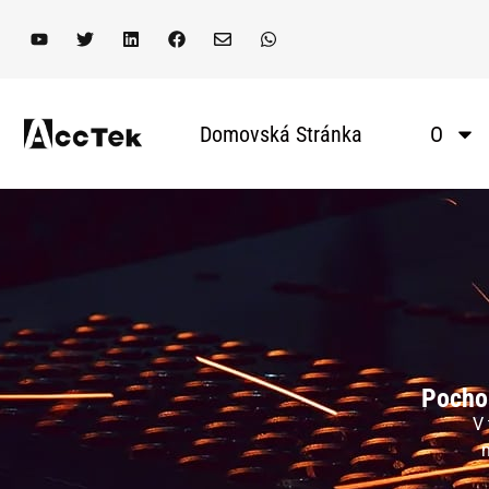
Domovská Stránka
O
Pocho
V 
n