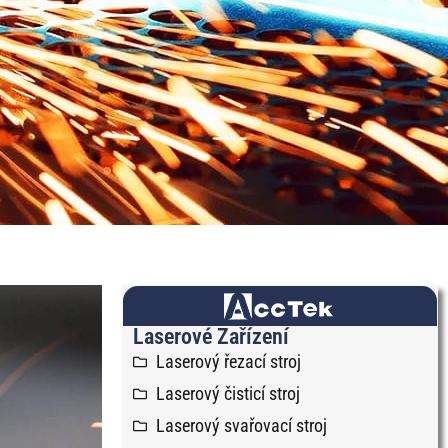
RU
JA
KO
HU
TH
PL
Laserové Zařízení
Laserový řezací stroj
Laserový čisticí stroj
Laserový svařovací stroj