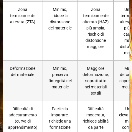
Zona
Minimo,
Zona
Una
termicamente
riduce la
termicamente
termi
alterata (ZTA)
distorsione
alterata (HAZ)
altera
del materiale
più ampia,
più
rischio di
caus
distorsione
mag
maggiore
distor
mate
Deformazione
Minimo,
Maggiore
Mag
del materiale
preserva
deformazione,
defor
l'integrità del
soprattutto
soprat
materiale
nei materiali
metall
sottili
Difficoltà di
Facile da
Difficoltà
Un l
addestramento
imparare,
moderata,
elevato
(curva di
richiede una
richiede abilità
mag
apprendimento)
formazione
da parte
comp