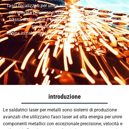
VI
fasci focalizzati per unire acciaio, alluminio e altri metalli
RU
con elevata precisione. Garantiscono giunzioni robuste,
bassa distorsione e tempi di lavorazione rapidi per una
JA
produzione industriale efficiente.
KO
Pagina iniziale
-
Saldatrice laser
-
Saldatrice laser per metalli
HU
CS
TH
PL
introduzione
Le saldatrici laser per metalli sono sistemi di produzione
avanzati che utilizzano fasci laser ad alta energia per unire
componenti metallici con eccezionale precisione, velocità e