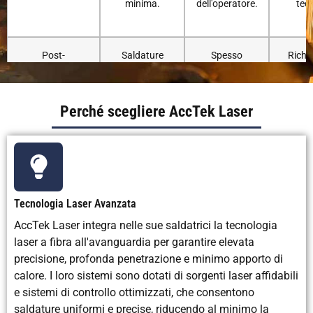
minima.
dell'operatore.
tec
Post-
Saldature
Spesso
Richi
elaborazione
minime e
richiede
levi
(macinazione)
pulite, con
levigatura e
signifi
poca o
finitura
ottener
Perché scegliere AccTek Laser
nessuna
pu
smerigliatura.
Costo dei
Pochi
Difficoltà
Da mod
materiali di
materiali di
moderata,
alto, 
consumo
consumo, in
richiede filo
bacch
Tecnologia Laser Avanzata
quantità
per saldatura
riemp
AccTek Laser integra nelle sue saldatrici la tecnologia
minima
e gas di
ga
(nessun
protezione.
prot
laser a fibra all'avanguardia per garantire elevata
materiale di
precisione, profonda penetrazione e minimo apporto di
riempimento).
calore. I loro sistemi sono dotati di sorgenti laser affidabili
e sistemi di controllo ottimizzati, che consentono
Resistenza alla
Eccellente,
Buono, ma
Sal
saldature uniformi e precise, riducendo al minimo la