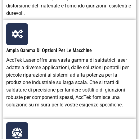
saldatura
alta
può causare
eccell
distorsione del materiale e fornendo giunzioni resistenti e
(metalli sottili)
precisione con
deformazioni
alta qu
durevoli.
distorsione
o distorsioni
un co
minima
pr
Resistenza della
Buona, con
Buona, ma la
Sal
saldatura
penetrazione
penetrazione
eccel
Ampia Gamma Di Opzioni Per Le Macchine
(metalli spessi)
profonda
è più lenta
resist
anche su
rispetto a un
più l
AccTek Laser offre una vasta gamma di saldatrici laser
materiali più
laser.
mater
adatte a diverse applicazioni, dalle soluzioni portatili per
spessi
sp
piccole riparazioni ai sistemi ad alta potenza per la
produzione industriale su larga scala. Che si tratti di
Flessibilità per le
Lavora con
Ideale per i
Ideal
saldature di precisione per lamiere sottili o di giunzioni
tipologie di
metalli,
metalli, non
metal
robuste per componenti spessi, AccTek fornisce una
materiali
plastica e
adatto ai
pres
soluzione su misura per le vostre esigenze specifiche.
materiali
materiali non
limita
compositi.
metallici.
pla
Precisione
Elevata
Precisione
El
precisione,
moderata,
prec