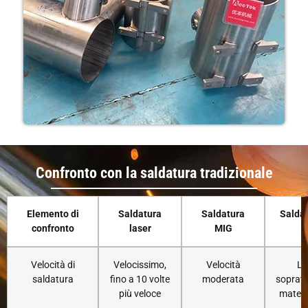
Confronto con la saldatura tradizionale
Elemento di
Saldatura
Saldatura
Salda
confronto
laser
MIG
Velocità di
Velocissimo,
Velocità
Le
saldatura
fino a 10 volte
moderata
sopratt
più veloce
materia