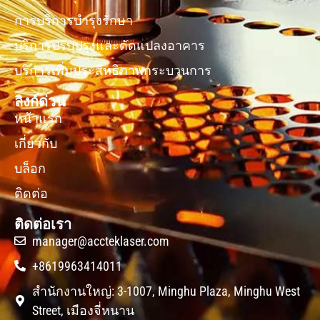
การบริการบำรุงรักษา
บริการปรับปรุงและดัดแปลงอาคาร
บริการเพิ่มประสิทธิภาพกระบวนการ
ลิงก์ด่วน
หน้าแรก
เกี่ยวกับ
บล็อก
ติดต่อ
ติดต่อเรา
manager@accteklaser.com
+8619963414011
สำนักงานใหญ่: 3-1007, Minghu Plaza, Minghu West
Street, เมืองจี่หนาน